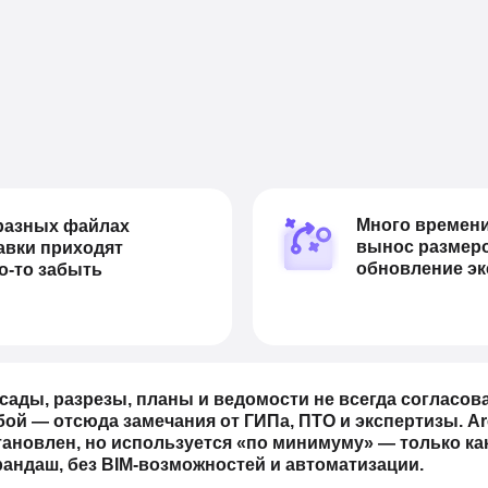
Много времени
 разных файлах
вынос размеро
авки приходят
обновление эк
то-то забыть
сады, разрезы, планы и ведомости не всегда согласо
бой — отсюда замечания от ГИПа, ПТО и экспертизы. A
тановлен, но используется «по минимуму» — только как
рандаш, без BIM-возможностей и автоматизации.