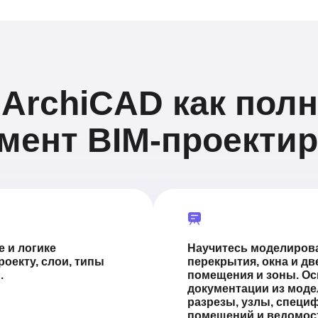
 ArchiCAD как пол
мент BIM-проекти
 и логике
Научитесь моделирова
роекту, слои, типы
перекрытия, окна и дв
.
помещения и зоны. Ос
документации из моде
разрезы, узлы, специ
помещений и ведомос