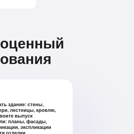
ноценный
рования
ть здание:
стены,
ери, лестницы, кровлю,
воите выпуск
ли: планы, фасады,
фикации, экспликации
ти отделки