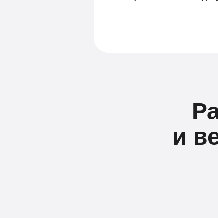
Р
и в