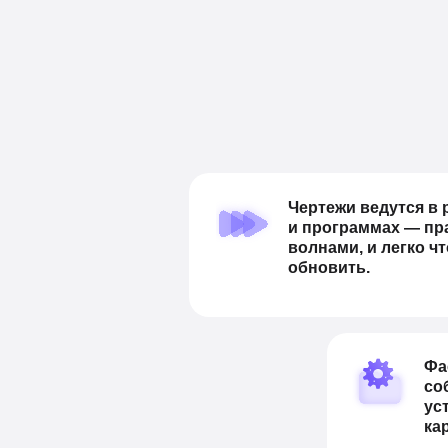
Чертежи ведутся в
и программах — пр
волнами, и легко ч
обновить.
Фа
со
ус
ка