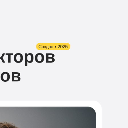
кторов
ков