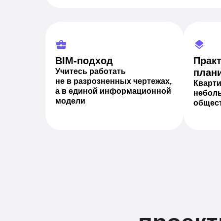
BIM-подход
Практ
Учитесь работать
план
не в разрозненных чертежах,
Кварти
а в единой информационной
небол
модели
общест