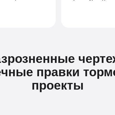
азрозненные черте
ечные правки торм
проекты