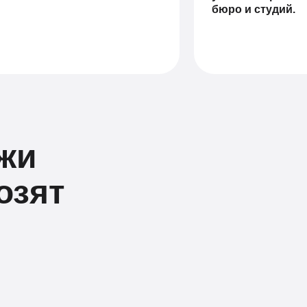
бюро и студий.
жи
озят