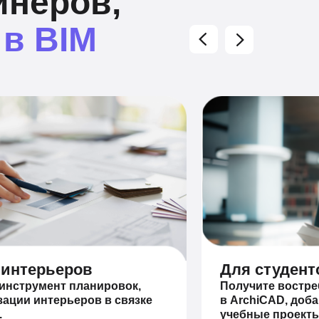
йнеров,
 в BIM
 интерьеров
Для студент
 инструмент планировок,
Получите востр
зации интерьеров в связке
в ArchiCAD, доб
.
учебные проекты