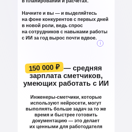
в планировании и расчётах.
Начните и вы — и выделяйтесь
на фоне конкурентов с первых дней
в новой роли, ведь спрос
на сотрудников с навыками работы
с ИИ за год вырос почти вдвое.
150 000 ₽
150 000 ₽ — средняя
зарплата сметчиков,
умеющих работать с ИИ
Инженеры-сметчики, которые
используют нейросети, могут
выполнять больше задач за то же
время и быстрее готовить
документацию — это делает
их ценными для работодателя