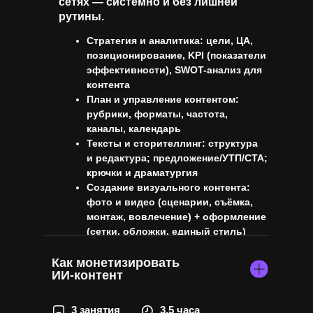
сетях — системно и без лишней
рутины.
Стратегия и аналитика: цели, ЦА,
позиционирование, KPI (показатели
эффективности), SWOT-анализ для
контента
План и управление контентом:
рубрики, форматы, частота,
каналы, календарь
Тексты и сторителлинг: структура
и редактура; предложение/УТП/CTA;
крючки и драматургия
Создание визуального контента:
фото и видео (сценарии, съёмка,
монтаж, вовлечение) + оформление
(сетки, обложки, единый стиль)
Как монетизировать
ИИ-контент
3 занятия
3,5 часа