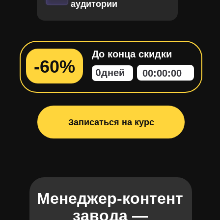
аудитории
До конца скидки
-60%
0
дней
00
:
00
:
00
Записаться на курс
Менеджер-контент
завода —