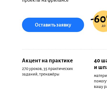
проекты на фрилансе
-6
Оставить заявку
до
Акцент на практике
40 ш
и шп
270 уроков, 35 практических
заданий, тренажёры
матери
помогу
вашу р