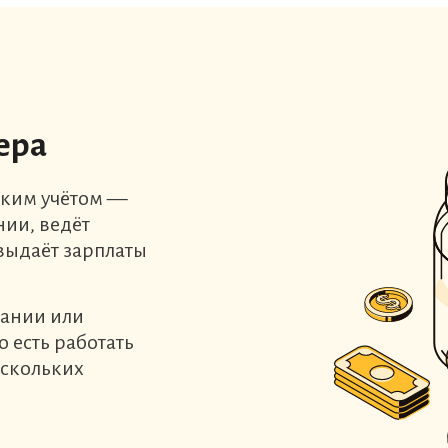
ера
ским учётом —
нии, ведёт
выдаёт зарплаты
пании или
 есть работать
ескольких