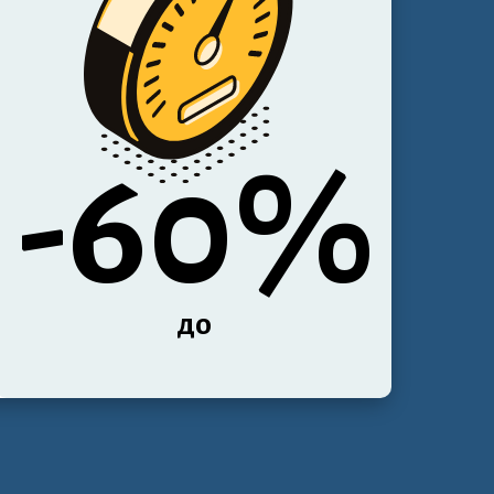
-60%
до