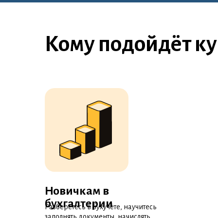
Кому подойдёт ку
Новичкам в
бухгалтерии
Разберётесь в бухучёте, научитесь
заполнять документы, начислять