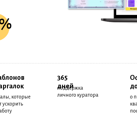
0%
аблонов
365
О
аргалок
дней
д
поддержка
личного куратора
алы, которые
о 
т ускорить
кв
аботу
по