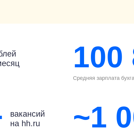
100
блей
месяц
Средняя зарплата бухг
+
~1 
вакансий
на hh.ru