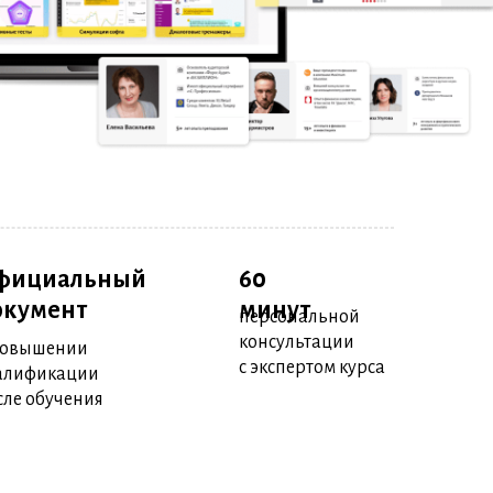
фициальный
60
окумент
минут
персональной
консультации
повышении
с экспертом курса
алификации
сле обучения