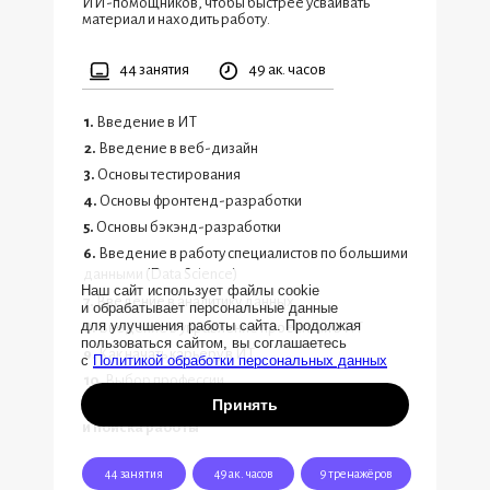
ИИ-помощников, чтобы быстрее усваивать
материал и находить работу.
44 занятия
49 ак. часов
1.
Введение в ИТ
2.
Введение в веб-дизайн
3.
Основы тестирования
4.
Основы фронтенд-разработки
5.
Основы бэкэнд-разработки
6.
Введение в работу специалистов по большими
данными (Data Science)
Наш сайт использует файлы cookie
7.
Введение в аналитику данных
и обрабатывает персональные данные
для улучшения работы сайта. Продолжая
8.
Введение в управление проектами в ИТ
пользоваться сайтом, вы соглашаетесь
9.
Как начать карьеру в ИТ
с
Политикой обработки персональных данных
10.
Выбор профессии
Принять
11.
Нейросети для жизни, обучения
и поиска работы
44 занятия
49 ак. часов
9 тренажёров