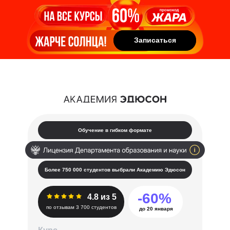
Записаться
Записаться
Обучение в гибком формате
Более 750 000 студентов выбрали Академию Эдюсон
-60%
4.8 из 5
по отзывам 3 700 студентов
до 20 января