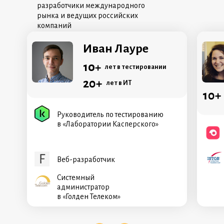
разработчики международного
рынка и ведущих российских
компаний
Иван Лауре
10+
лет в тестировании
20+
лет в ИТ
10+
Руководитель по тестированию
в «Лаборатории Касперского»
Веб-разработчик
Cистемный
администратор
в «Голден Телеком»