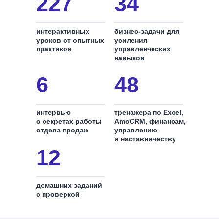
227
34
интерактивных
бизнес-задачи для
уроков от опытных
усиления
практиков
управленческих
навыков
6
48
интервью
тренажера по Excel,
о секретах работы
AmoCRM, финансам,
отдела продаж
управлению
и наставничеству
12
домашних заданий
с проверкой