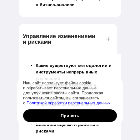
в бизнес-анализе
Управление изменениями
и рисками
Какие существуют методологии и
инструменты непрерывных
улучшений
Наш сайт использует файлы cookie
Как управлять качеством в
и обрабатывает персональные данные
организации
для улучшения работы сайта. Продолжая
пользоваться сайтом, вы соглашаетесь
Как лидировать процесс
с
Политикой обработки персональных данных
непрерывных улучшений в
компании
Принять
Введение в риск-менеджмент
Способы оценки и работы с
рисками