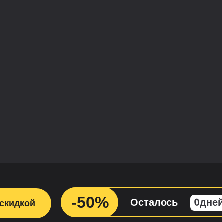
-50%
0
Осталось
дне
 скидкой