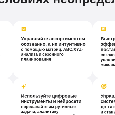
Управляйте ассортиментом
Выстр
осознанно, а не интуитивно
эффек
поста
с помощью матриц, ABC/XYZ-
анализа и сезонного
о
согла
планирования
и —
услов
максим
Используйте цифровые
Управ
инструменты и нейросети
систе
до та
передавайте им рутинные
задачи, аналитику
и стан