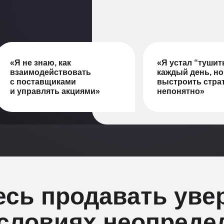
«Я не знаю, как
«Я устал “туши
взаимодействовать
каждый день, но
с поставщиками
выстроить стра
и управлять акциями»
непонятно»
есь продавать уве
условиях неопреде