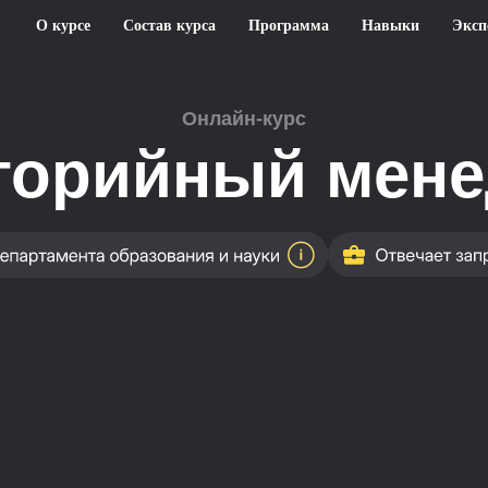
О курсе
Состав курса
Программа
Навыки
Эксп
Онлайн-курс
горийный мен