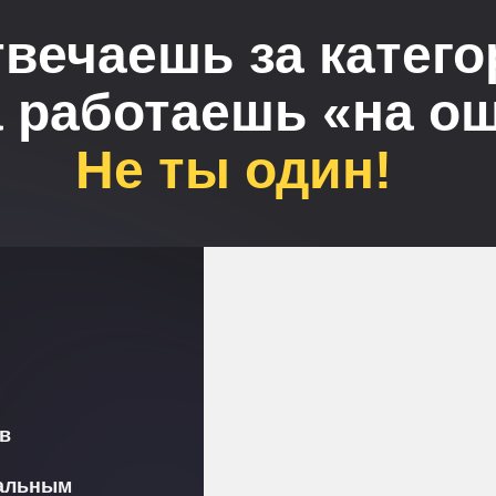
твечаешь за катего
а работаешь «на о
Не ты один!
в
еальным