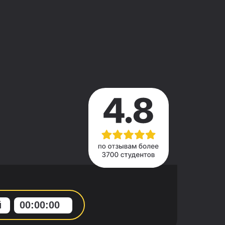
й
00
:
00
:
00