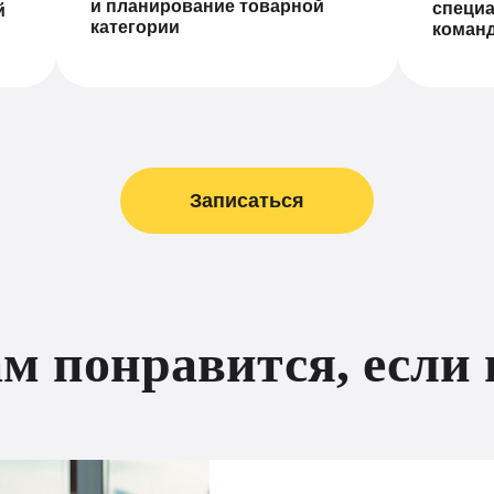
и планирование товарной
специа
й
категории
коман
Записаться
м понравится, если