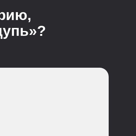
рию,
щупь»?