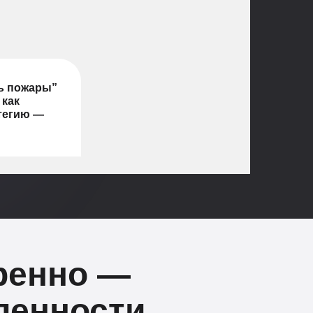
ть пожары”
 как
тегию —
ренно —
ленности