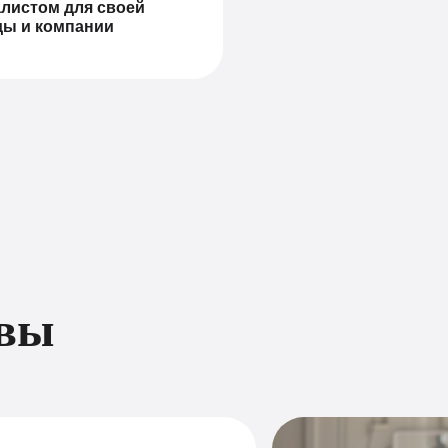
листом для своей
ды и компании
 вы