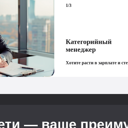
1/3
Категорийный
менеджер
Хотите расти в зарплате и ст
ети — ваше преим