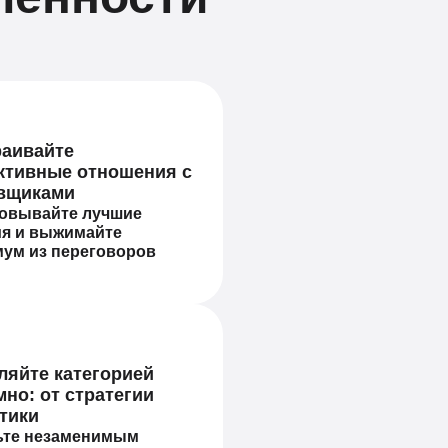
аивайте
тивные отношения с
вщиками
совывайте лучшие
ия и выжимайте
ум из переговоров
ляйте категорией
мно: от стратегии
ктики
ьте незаменимым