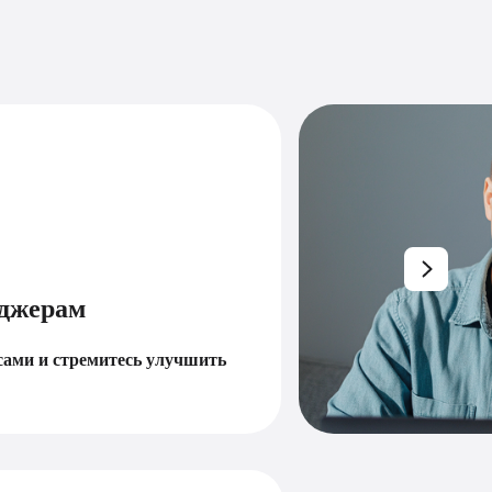
ециалистам, претендующим
 должность
знакомы с нотацией бизнес-процессов, но хотите расти
торону новой профессии.