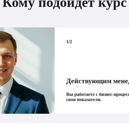
Кому подойдёт курс
2/2
Сп
на
Вы 
в с