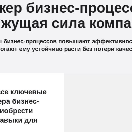
жер бизнес-проце
жущая сила комп
 бизнес-процессов повышают эффективност
огают ему устойчиво расти без потери качес
все ключевые
ра бизнес-
риобрести
навыки для