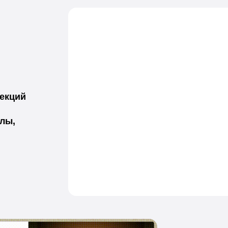
лекций
лы,