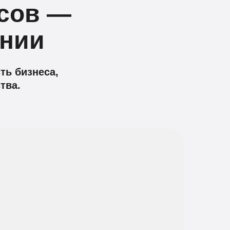
ссов —
ании
ь бизнеса,
тва.