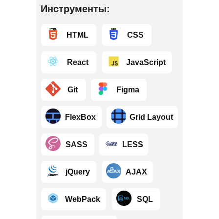
Инструменты:
⠀⠀⠀HTML
⠀⠀⠀CSS
⠀⠀⠀React
⠀⠀⠀JavaScript
⠀⠀⠀Git
⠀⠀⠀Figma
⠀⠀⠀FlexBox
⠀⠀⠀Grid Layout
⠀⠀⠀SASS
⠀⠀⠀LESS
⠀⠀⠀jQuery
⠀⠀⠀AJAX
⠀⠀⠀WebPack
⠀⠀⠀SQL