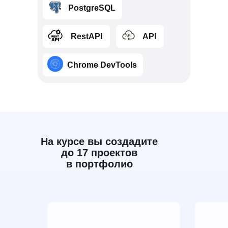
⠀⠀⠀PostgreSQL
⠀⠀⠀ RestAPI
⠀⠀⠀API
⠀⠀⠀Chrome DevTools
На курсе вы создадите
до 17 проектов
в портфолио