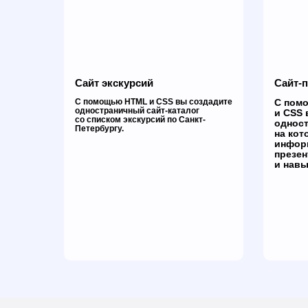
Сайт экскурсий
Сайт-
С помощью HTML и CSS вы создадите
С помо
одностраничный сайт-каталог
и CSS 
со списком экскурсий по Санкт-
одност
Петербургу.
на кот
инфор
презен
и навы