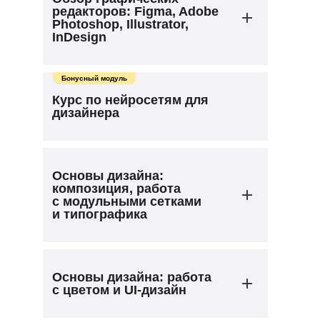
примеры для вдохновения
Как тренировать насмотренность
редакторов: Figma, Adobe
Как изучить целевую аудиторию
Какие сейчас есть тренды
Photoshop, Illustrator,
Как проанализировать конкурентов
InDesign
в дизайне
Как использовать креативные
методики
Как работать с дизайн-системами
Бонусный модуль
Полный курс Figma — главного
Курс по нейросетям для
инструмента современных веб-
дизайнера
дизайнеров
Как работать с пакетом Adobe:
общие и специфические задачи
Основы дизайна:
композиция, работа
с модульными сетками
и типографика
Как использовать линии, формы
Основы дизайна: работа
и текстуры
с цветом и UI-дизайн
Композиция: как управлять
вниманием пользователя