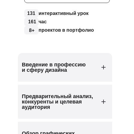
131
интерактивный урок
161
час
проектов в портфолио
8+
Введение в профессию
и сферу дизайна
Чем занимается веб-дизайнер
Предварительный анализ,
Сколько зарабатывают веб-
конкуренты и целевая
дизайнеры
аудитория
Какие инструменты используют
веб-дизайнеры
Из каких этапов состоит работа над
Где искать и как использовать
сайтом
Обзор графических