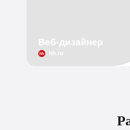
Веб-дизайнер
hh.ru
Р