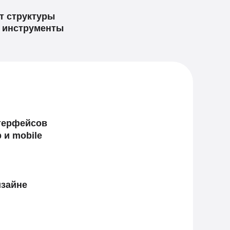
т структуры
е инструменты
терфейсов
 и mobile
изайне