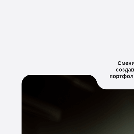
Смени
создав
портфоли