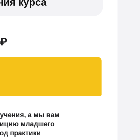
ния курса
учения, а мы вам
зицию младшего
год практики