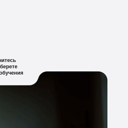
читесь
оберете
 обучения