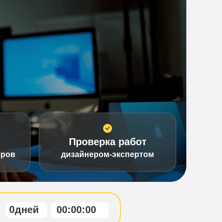
Проверка работ
ёров
дизайнером-экспертом
0
дней
00
:
00
:
00