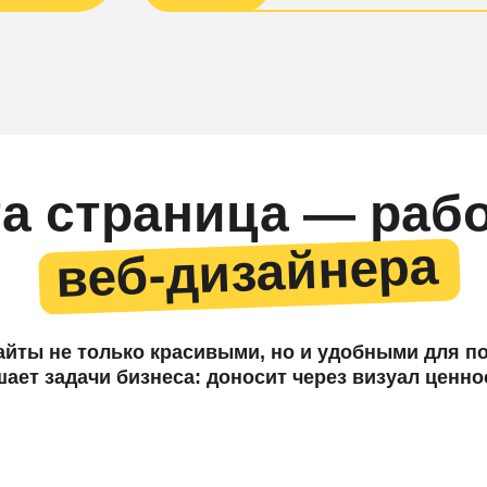
а страница — раб
веб-дизайнера
веб-дизайнера
айты не только красивыми, но и удобными для п
шает задачи бизнеса: доносит через визуал ценно