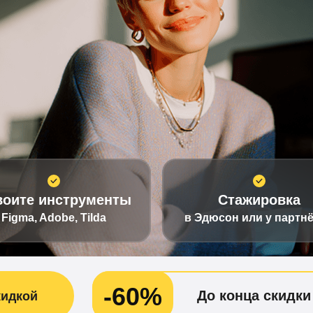
воите инструменты
Стажировка
Figma, Adobe, Tilda
в Эдюсон или у партн
-60%
До конца скидки
кидкой