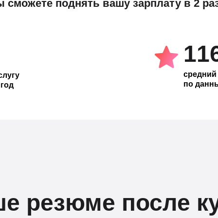
ы сможете поднять вашу зарплату в 2 раз
11
средний
слугу
по данны
 год
е резюме после к