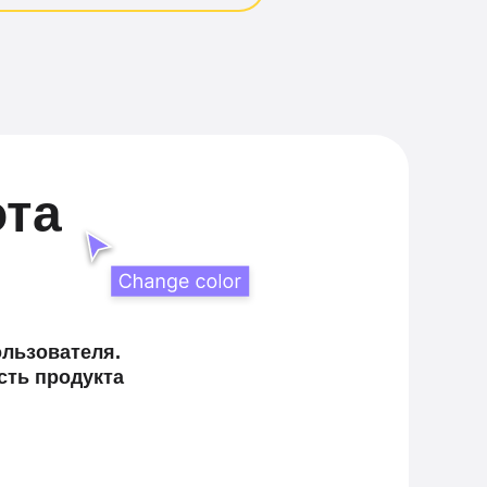
ота
ользователя.
сть продукта