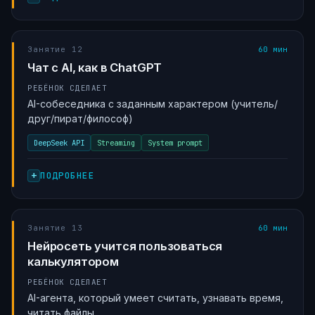
Занятие 12
60 мин
Чат с AI, как в ChatGPT
РЕБЁНОК СДЕЛАЕТ
AI-собеседника с заданным характером (учитель/
друг/пират/философ)
DeepSeek API
Streaming
System prompt
ПОДРОБНЕЕ
Занятие 13
60 мин
Нейросеть учится пользоваться
калькулятором
РЕБЁНОК СДЕЛАЕТ
AI-агента, который умеет считать, узнавать время,
читать файлы