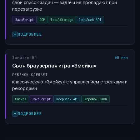
свой список задач — задачи не пропадают при
перезагрузке
JavaScript
DOM
localStorage
DeepSeek API
ПОДРОБНЕЕ
Занятие 04
60 мин
Своя браузерная игра «Змейка»
РЕБЁНОК СДЕЛАЕТ
классическую «Змейку» с управлением стрелками и
рекордами
Canvas
JavaScript
DeepSeek API
Игровой цикл
ПОДРОБНЕЕ