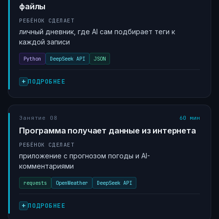
файлы
РЕБЁНОК СДЕЛАЕТ
личный дневник, где AI сам подбирает теги к
каждой записи
Python
DeepSeek API
JSON
ПОДРОБНЕЕ
Занятие 08
60 мин
Программа получает данные из интернета
РЕБЁНОК СДЕЛАЕТ
приложение с прогнозом погоды и AI-
комментариями
requests
OpenWeather
DeepSeek API
ПОДРОБНЕЕ