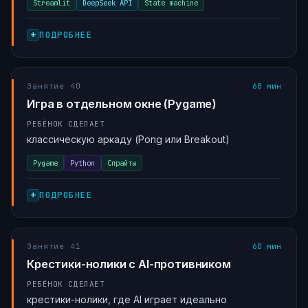
Streamlit
DeepSeek API
State machine
ПОДРОБНЕЕ
Занятие 40
60 мин
Игра в отдельном окне (Pygame)
РЕБЁНОК СДЕЛАЕТ
классическую аркаду (Pong или Breakout)
Pygame
Python
Спрайты
ПОДРОБНЕЕ
Занятие 41
60 мин
Крестики-нолики с AI-противником
РЕБЁНОК СДЕЛАЕТ
крестики-нолики, где AI играет идеально