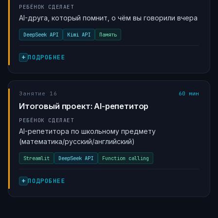
РЕБЁНОК СДЕЛАЕТ
AI-друга, который помнит, о чём вы говорили вчера
DeepSeek API
Kimi API
Память
ПОДРОБНЕЕ
Занятие 16
60 мин
Итоговый проект: AI-репетитор
РЕБЁНОК СДЕЛАЕТ
AI-репетитора по школьному предмету
(математика/русский/английский)
Streamlit
DeepSeek API
Function calling
ПОДРОБНЕЕ