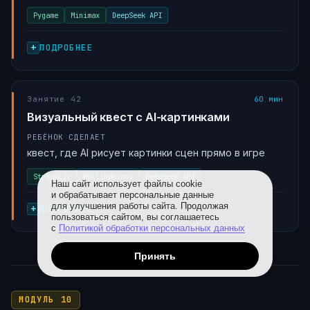
Pygame
Minimax
DeepSeek API
ПОДРОБНЕЕ
Занятие 42
60 мин
Визуальный квест с AI-картинками
РЕБЁНОК СДЕЛАЕТ
квест, где AI рисует картинки сцен прямо в игре
Streamlit
Pollinations
DeepSeek API
Наш сайт использует файлы cookie
и обрабатывает персональные данные
для улучшения работы сайта. Продолжая
ПОДРОБНЕЕ
пользоваться сайтом, вы соглашаетесь
с
Политикой обработки персональных данных
Принять
МОДУЛЬ 10