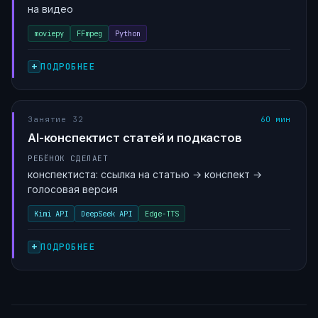
на видео
moviepy
FFmpeg
Python
ПОДРОБНЕЕ
Занятие 32
60 мин
AI-конспектист статей и подкастов
РЕБЁНОК СДЕЛАЕТ
конспектиста: ссылка на статью → конспект →
голосовая версия
Kimi API
DeepSeek API
Edge-TTS
ПОДРОБНЕЕ