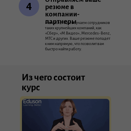
4
резюме в
компании-
партнеры
Мы с 2013 года обучаем сотрудников
таких крупнейших компаний, как
«Сбер», «М.Видео», Mercedes-Benz,
МТС и других. Ваше резюме попадет
к ним напрямую, что позволит вам
быстро найти работу.
Из чего состоит
курс