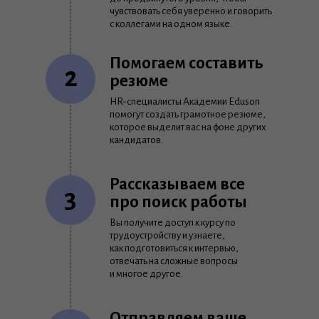
чувствовать себя уверенно и говорить
с коллегами на одном языке.
Помогаем составить
2
резюме
HR-специалисты Академии Eduson
помогут создать грамотное резюме,
которое выделит вас на фоне других
кандидатов.
Рассказываем все
3
про поиск работы
Вы получите доступ к курсу по
трудоустройству и узнаете,
как подготовиться к интервью,
отвечать на сложные вопросы
и многое другое.
Отправляем ваше