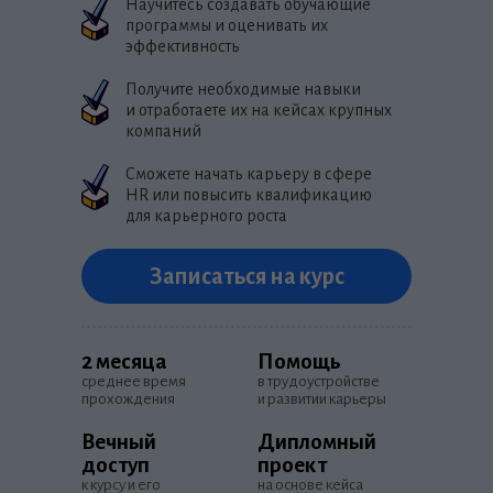
Научитесь создавать обучающие
программы и оценивать их
эффективность
Получите необходимые навыки
и отработаете их на кейсах крупных
компаний
Сможете начать карьеру в сфере
HR или повысить квалификацию
для карьерного роста
ер по
5 935 открытых ваканс
Зарплата от 100 000 ру
2 месяца
? ? ?
на популярных
в среднем за
Записаться на курс
ресурсах по п
подготовка на
ию
трудоустройст
ала —
HR
2 месяца
Помощь
ий за обучение
омпании.
среднее время
в трудоустройстве
ые навыки, разрабатывает программу
ативные курсы
прохождения
и развитии карьеры
Вечный
Дипломный
доступ
проект
к курсу и его
на основе кейса