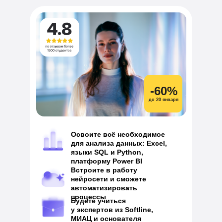
-60%
до 20 января
Освоите всё необходимое
для анализа данных: Excel,
языки SQL и Python,
платформу Power BI
Встроите в работу
нейросети и сможете
автоматизировать
процессы
Будете учиться
у экспертов из Softline,
МИАЦ и основателя