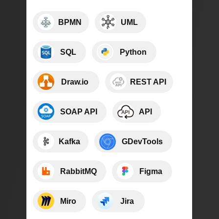
⠀⠀⠀BPMN
⠀⠀⠀UML
⠀⠀⠀SQL
⠀⠀⠀Python
⠀⠀⠀Draw.io
⠀⠀⠀REST API
⠀⠀⠀SOAP API
⠀⠀⠀API
⠀⠀⠀Kafka
⠀⠀⠀GDevTools
⠀⠀⠀RabbitMQ
⠀⠀⠀Figma
⠀⠀⠀Miro
⠀⠀⠀Jira