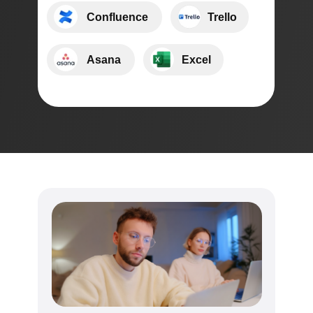
⠀⠀⠀Confluence
⠀⠀⠀Trello
⠀⠀⠀Asana
⠀⠀⠀Excel