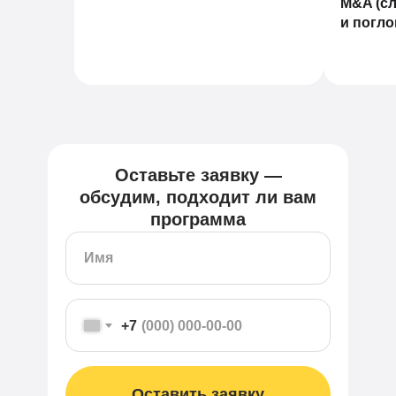
M&A (с
и погл
Оставьте заявку —
обсудим, подходит ли вам
программа
+7
Оставить заявку