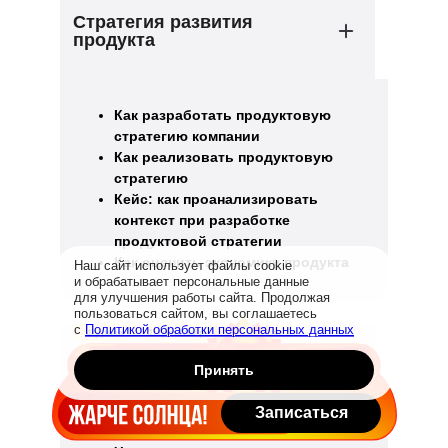
Стратегия развития
продукта
Как разработать продуктовую
стратегию компании
Как реализовать продуктовую
стратегию
Кейс: как проанализировать
контекст при разработке
продуктовой стратегии
Как оценить экономику продукта
Наш сайт использует файлы cookie
и обрабатывает персональные данные
для улучшения работы сайта. Продолжая
пользоваться сайтом, вы соглашаетесь
с
Политикой обработки персональных данных
4 урока
1 тренажёр
3 задания
Юнит-экономика
Принять
Записаться