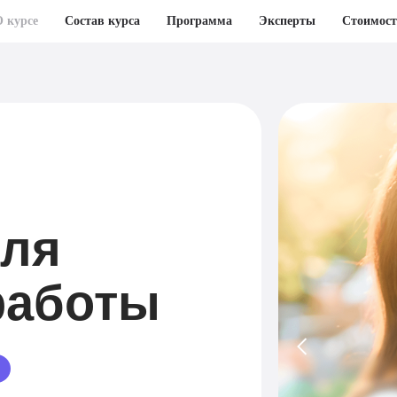
О курсе
Состав курса
Программа
Эксперты
Стоимост
для
работы