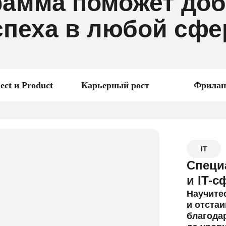
рамма поможет доб
спеха в любой сфе
ect и Product
Карьерный рост
Фрилан
IT
Специ
и IT-с
Научите
и отстаи
благода