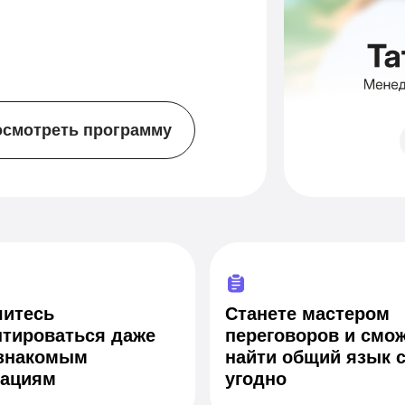
осмотреть программу
читесь
Станете мастером
птироваться даже
переговоров и смо
езнакомым
найти общий язык с
уациям
угодно