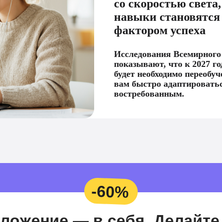
со скоростью света
навыки становятс
фактором успеха
Исследования Всемирного
показывают, что к 2027 г
будет необходимо переобуче
вам быстро адаптироватьс
востребованным.
-60%
ложение — в себя. Делайте