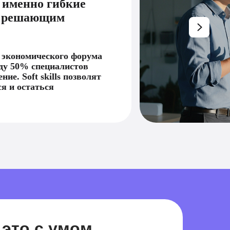
, именно гибкие
я решающим
 экономического форума
оду 50% специалистов
ние. Soft skills позволят
я и остаться
 это с умом