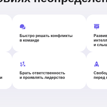
и про
стрем
руков
Сможете
время и 
Грамотн
росту
Прокача
чтобы р
процесс
и сможе
Освоите
раза — и
и с зака
с подчи
быстрог
клиента 
Быстро решать конфликты
Разви
в команде
интелл
и слыш
Брать ответственность
Свобо
ми
и проявлять лидерство
перед 