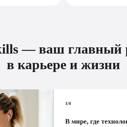
kills — ваш главный
в карьере и жизни
1/4
В мире, где технол