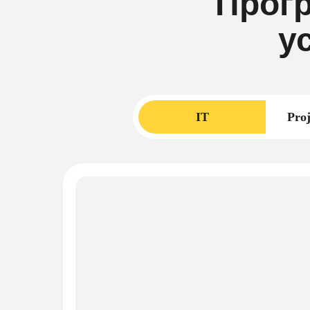
Прог
у
IT
Proj