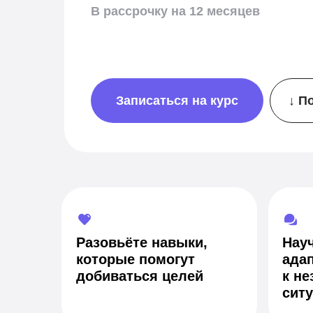
В рассрочку на 12 месяцев
Записаться на курс
↓ П
Разовьёте навыки,
Нау
которые помогут
ада
добиваться целей
к н
сит