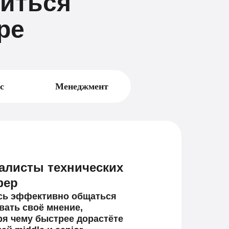
иться
ре
с
Менеджмент
алисты технических
фер
сь эффективно общаться
вать своё мнение,
ря чему быстрее дорастёте