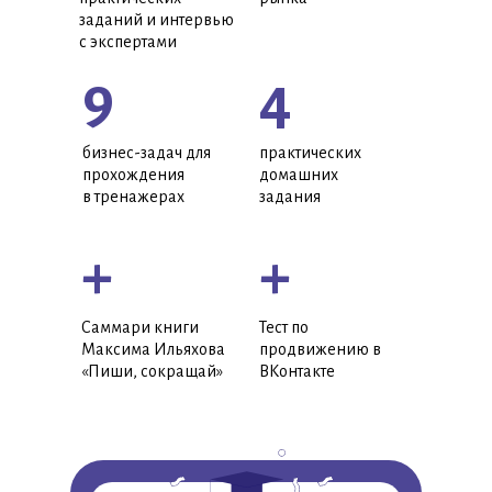
заданий и интервью
с экспертами
9
4
бизнес-задач для
практических
прохождения
домашних
в тренажерах
задания
+
+
Саммари книги
Тест по
Максима Ильяхова
продвижению в
«Пиши, сокращай»
ВКонтакте