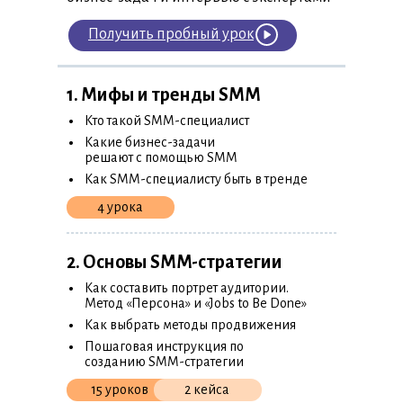
Получить пробный урок
1. Мифы и тренды SMM
•
Кто такой SMM-специалист
•
Какие бизнес-задачи
решают с помощью SMM
•
Как SMM-специалисту быть в тренде
4 урока
2. Основы SMM-стратегии
•
Как составить портрет аудитории.
Метод «Персона» и «Jobs to Be Done»
•
Как выбрать методы продвижения
•
Пошаговая инструкция по
созданию SMM-стратегии
15 уроков
2 кейса