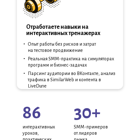
Отработаете навыки на
интерактивных тренажерах
•
Опыт работы без рисков и затрат
на тестовое продвижение
•
Реальная SMM-практика на симуляторах
программ и бизнес-задачах
•
Парсинг аудитории во ВКонтакте, анализ
трафика в SimilarWeb и контента в
LiveDune
86
30+
интерактивных
SMM-примеров
уроков,
от лидеров
практических
рынка