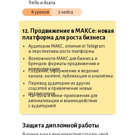
Trello и Asana
8 уроков
2 кейса
12. Продвижение в МАКСе: новая
платформа для роста бизнеса
•
Аудитория МАКС, отличия от Telegram
и перспективы роста платформы
•
Возможности МАКС для бизнеса и
брендов: форматы продвижения и
•
коммуникации
Создание, оформление и ведение
канала: контент, публикации и аналитика
•
Перевод аудитории из других
соцсетей и привлечение новых
•
подписчиков
Чат-боты и мини-приложения для
автоматизации и взаимодействия
с аудиторией
Защита дипломной работы
В конце курса вам предстоит создать свой