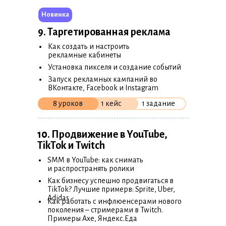
Новинка
9. Таргетированная реклама
•
Как создать и настроить
рекламные кабинеты
•
Установка пикселя и создание событий
•
Запуск рекламных кампаний во
ВКонтакте, Facebook и Instagram
8 уроков
1 кейс
1 задание
10. Продвижение в YouTube,
TikTok и Twitch
•
SMM в YouTube: как снимать
и распространять ролики
•
Как бизнесу успешно продвигаться в
TikTok? Лучшие примерв: Sprite, Uber,
•
Adidas
Как работать с инфлюенсерами нового
поколения – стримерами в Twitch.
Примеры Axe, Яндекс.Еда