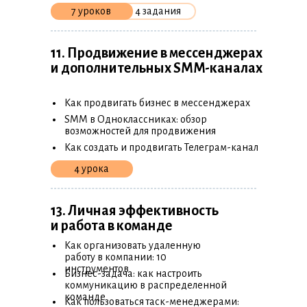
7 уроков
4 задания
11. Продвижение в мессенджерах
и дополнительных SMM-каналах
•
Как продвигать бизнес в мессенджерах
•
SMM в Одноклассниках: обзор
возможностей для продвижения
•
Как создать и продвигать Телеграм-канал
4 урока
13. Личная эффективность
и работа в команде
•
Как организовать удаленную
работу в компании: 10
•
инструментов
Бизнес-задача: как настроить
коммуникацию в распределенной
•
команде
Как пользоваться таск-менеджерами: