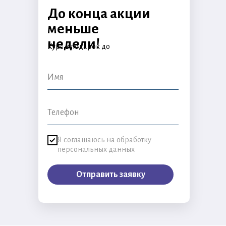
До конца акции
меньше
недели!
Курс в подарок до
Я соглашаюсь на обработку
персональных данных
Отправить заявку