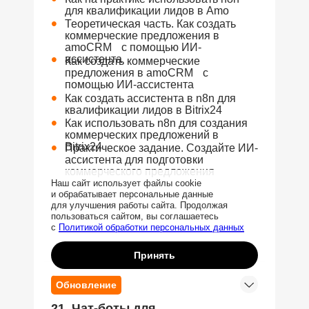
для квалификации лидов в Amo
•
Теоретическая часть. Как создать
коммерческие предложения в
amoCRM с помощью ИИ-
•
ассистента
Как создать коммерческие
предложения в amoCRM с
помощью ИИ-ассистента
•
Как создать ассистента в n8n для
квалификации лидов в Bitrix24
•
Как использовать n8n для создания
коммерческих предложений в
•
Bitrix24
Практическое задание. Создайте ИИ-
ассистента для подготовки
коммерческого предложения
Наш сайт использует файлы cookie
и обрабатывает персональные данные
для улучшения работы сайта. Продолжая
пользоваться сайтом, вы соглашаетесь
Заказать звонок
с
Политикой обработки персональных данных
Принять
Обновление
21. Чат-боты для