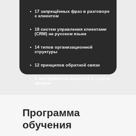
17 запрещённых фраз в разговоре
с клиентом
18 систем управления клиентами
(CRM) на русском языке
14 типов организационной
структуры
12 принципов обратной связи
6 инструментов контроля в отделе
продаж
5 методологий продаж
Программа
Как не брать на себя задачи
подчиненных
обучения
Личный план развития
руководителя