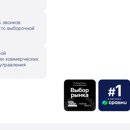
 звонков
то выборочной
рой
ии коммерческих
управления