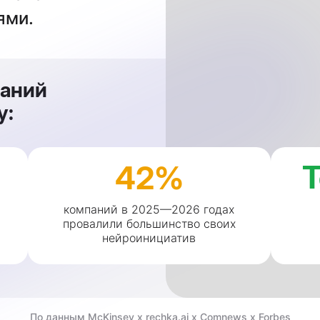
ями.
ваний
y:
42%
компаний в 2025—2026 годах
провалили большинство своих
нейроинициатив
По данным McKinsey x rechka.ai x Сomnews x Forbes