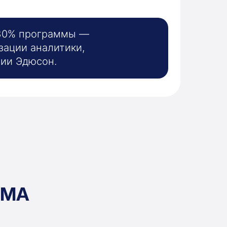
 30% программы —
зации аналитики,
ии Эдюсон.
ММА