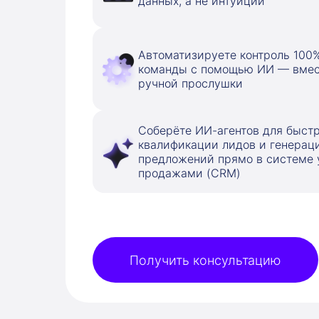
данных, а не интуиции
Автоматизируете контроль 100%
команды с помощью ИИ — вмес
ручной прослушки
Соберёте ИИ-агентов для быст
квалификации лидов и генерац
предложений прямо в системе 
продажами (CRM)
Получить консультацию