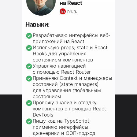
на React
hh.ru
Навыки:
Разрабатываю интерфейсы веб-
приложений на React
Использую props, state и React
Hooks для управления
состоянием компонентов
Управляю навигацией
с помощью React Router
Применяю Context и менеджеры
состояний (state managers)
для управления глобальным
состоянием
Провожу анализ и отладку
компонентов с помощью React
DevTools
Пишу код на TypeScript,
применяю интерфейсы,
дженерики и ООП-подход