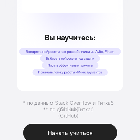
Вы научитесь:
* по данным Stack Overflow и Гитхаб
(GitHub)
** по данным Гитхаб
(GitHub)
Начать учиться