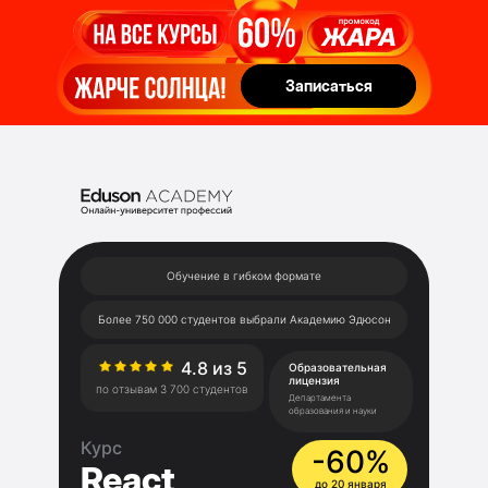
Записаться
Записаться
Обучение в гибком формате
Более 750 000 студентов выбрали Академию Эдюсон
4.8 из 5
Образовательная
лицензия
по отзывам 3 700 студентов
Департамента
образования и науки
Курс
-60%
React
до 20 января