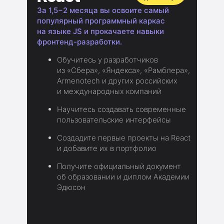
За 1,5−2 месяца вы освоите самый
популярный программный каркас
на языке JS и прокачаете навыки
фронтенд-разработки.
Обучитесь у разработчиков
из «Сбера», «Яндекса», «Рамблера»,
Armenotech и других российских
и международных компаний
Научитесь создавать современные
пользовательские интерфейсы
Создадите первые проекты на React
и добавите их в портфолио
Получите официальный документ
об образовании и диплом Академии
Эдюсон