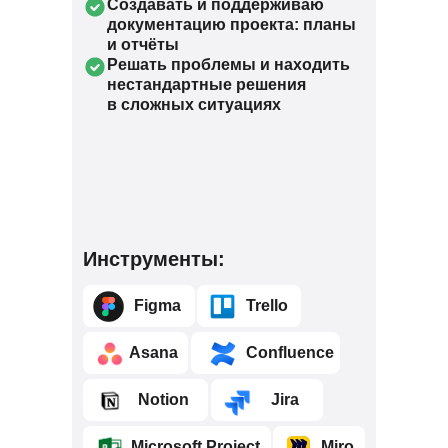
Создавать и поддерживаю
документацию проекта: планы
и отчёты
Решать проблемы и находить
нестандартные решения
в сложных ситуациях
Инструменты:
⠀⠀⠀Figma
⠀⠀⠀Trello
⠀⠀⠀Asana
⠀⠀⠀⠀Confluence
⠀⠀⠀Notion
⠀⠀⠀Jira
⠀⠀⠀Microsoft Project
⠀⠀⠀Miro