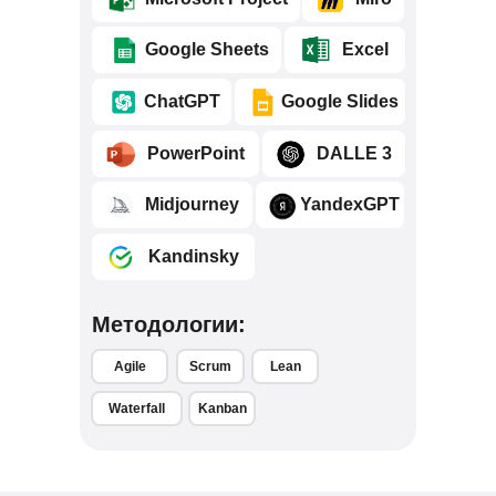
⠀⠀⠀Google Sheets
⠀⠀⠀Excel
⠀⠀⠀ChatGPT
⠀⠀⠀Google Slides
⠀⠀⠀PowerPoint
⠀⠀⠀DALLE 3
⠀⠀⠀Midjourney
⠀⠀⠀YandexGPT
⠀⠀⠀Kandinsky
Методологии:
Agile
Scrum
Lean
Waterfall
Kanban