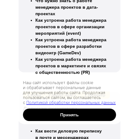
Что нужно знать о работе
менеджера проектов в дата-
проектах
Как устроена работа менеджера
проектов в сфере организации
мероприятий (event)
Как устроена работа менеджера
проектов в сфере разработки
видеоигр (GameDev)
Как устроена работа менеджера
проектов в маркетинге и связях
с общественностью (PR)
Наш сайт использует файлы cookie
и обрабатывает персональные данные
для улучшения работы сайта. Продолжая
Заказать звонок
4 урока
2 бизнес-кейса
1 тренажёр
пользоваться сайтом, вы соглашаетесь
с
Политикой обработки персональных данных
Деловая переписка
Принять
Как вести деловую переписку
в почте и мессенджерах