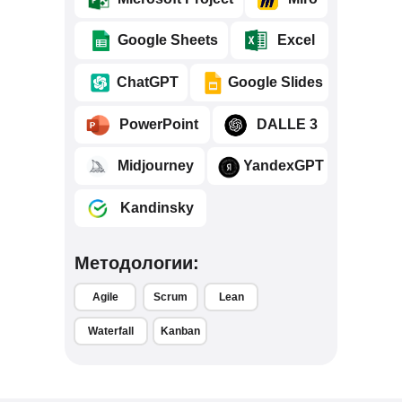
⠀⠀⠀Google Sheets
⠀⠀⠀Excel
⠀⠀⠀ChatGPT
⠀⠀⠀Google Slides
⠀⠀⠀PowerPoint
⠀⠀⠀DALLE 3
⠀⠀⠀Midjourney
⠀⠀⠀YandexGPT
⠀⠀⠀Kandinsky
Методологии:
Agile
Scrum
Lean
Waterfall
Kanban