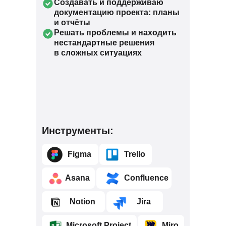
Создавать и поддерживаю
документацию проекта: планы
и отчёты
Решать проблемы и находить
нестандартные решения
в сложных ситуациях
Инструменты:
⠀⠀⠀Figma
⠀⠀⠀Trello
⠀⠀⠀Asana
⠀⠀⠀⠀Confluence
⠀⠀⠀Notion
⠀⠀⠀Jira
⠀⠀⠀Microsoft Project
⠀⠀⠀Miro