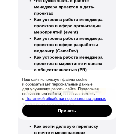
Что нужно знать о работе
менеджера проектов в дата-
проектах
Как устроена работа менеджера
проектов в сфере организации
мероприятий (event)
Как устроена работа менеджера
проектов в сфере разработки
видеоигр (GameDev)
Как устроена работа менеджера
проектов в маркетинге и связях
с общественностью (PR)
Наш сайт использует файлы cookie
и обрабатывает персональные данные
для улучшения работы сайта. Продолжая
Заказать звонок
4 урока
2 бизнес-кейса
1 тренажёр
пользоваться сайтом, вы соглашаетесь
с
Политикой обработки персональных данных
Деловая переписка
Принять
Как вести деловую переписку
в почте и мессенджерах