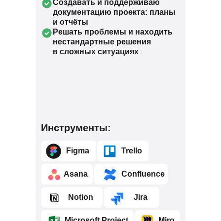
Создавать и поддерживаю
документацию проекта: планы
и отчёты
Решать проблемы и находить
нестандартные решения
в сложных ситуациях
Инструменты:
⠀⠀⠀Figma
⠀⠀⠀Trello
⠀⠀⠀Asana
⠀⠀⠀⠀Confluence
⠀⠀⠀Notion
⠀⠀⠀Jira
⠀⠀⠀Microsoft Project
⠀⠀⠀Miro