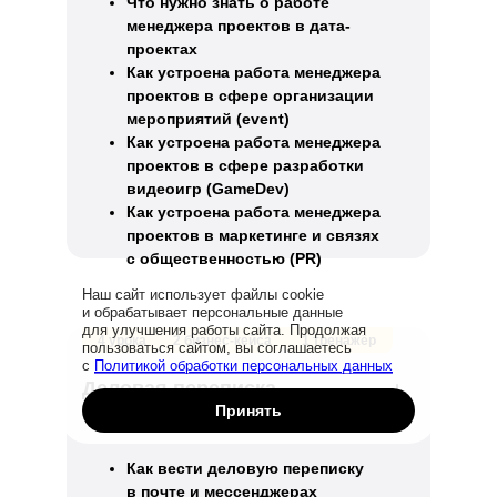
Что нужно знать о работе
менеджера проектов в дата-
проектах
Как устроена работа менеджера
проектов в сфере организации
мероприятий (event)
Как устроена работа менеджера
проектов в сфере разработки
видеоигр (GameDev)
Как устроена работа менеджера
проектов в маркетинге и связях
с общественностью (PR)
Наш сайт использует файлы cookie
и обрабатывает персональные данные
для улучшения работы сайта. Продолжая
Заказать звонок
4 урока
2 бизнес-кейса
1 тренажёр
пользоваться сайтом, вы соглашаетесь
с
Политикой обработки персональных данных
Деловая переписка
Принять
Как вести деловую переписку
в почте и мессенджерах