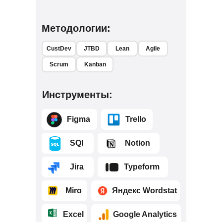
Методологии:
CustDev
JTBD
Lean
Agile
Scrum
Kanban
Инструменты:
⠀⠀⠀Figma
⠀⠀⠀Trello
⠀⠀⠀SQl
⠀⠀⠀Notion
⠀⠀⠀Jira
⠀⠀⠀Typeform
⠀⠀⠀Miro
⠀⠀⠀Яндекс Wordstat
⠀⠀⠀Excel
⠀⠀⠀Google Analytics