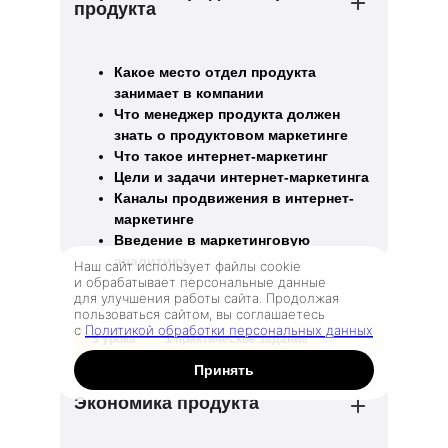
продукта
Какое место отдел продукта
занимает в компании
Что менеджер продукта должен
знать о продуктовом маркетинге
Что такое интернет-маркетинг
Цели и задачи интернет-маркетинга
Каналы продвижения в интернет-
маркетинге
Введение в маркетинговую
аналитику
Наш сайт использует файлы cookie
и обрабатывает персональные данные
для улучшения работы сайта. Продолжая
пользоваться сайтом, вы соглашаетесь
с
Политикой обработки персональных данных
3 урока
1 практическое задание
1 тренажёр
Принять
Экономика продукта