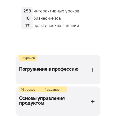
258
интерактивных уроков
10
бизнес-кейса
практических заданий
17
9 уроков
Погружение в профессию
Как устроена продуктовая
16 уроков
1 задание
разработка
Основы управления
Зачем проводить продуктовые
продуктом
исследования
Какую роль играет аналитика
в разработке продукта