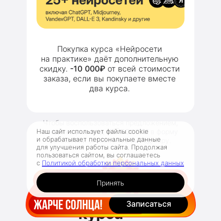
Покупка курса «Нейросети
на практике» даёт дополнительную
скидку.
-10
000₽
от всей стоимости
заказа, если вы покупаете вместе
два курса.
Чтобы воспользоваться предложением,
Наш сайт использует файлы cookie
введите промокод
НЕЙРОСЕТИ
в форму
и обрабатывает персональные данные
заявки или скажите его менеджеру.
для улучшения работы сайта. Продолжая
пользоваться сайтом, вы соглашаетесь
с
Политикой обработки персональных данных
Принять
Преподаватели
Записаться
курса —