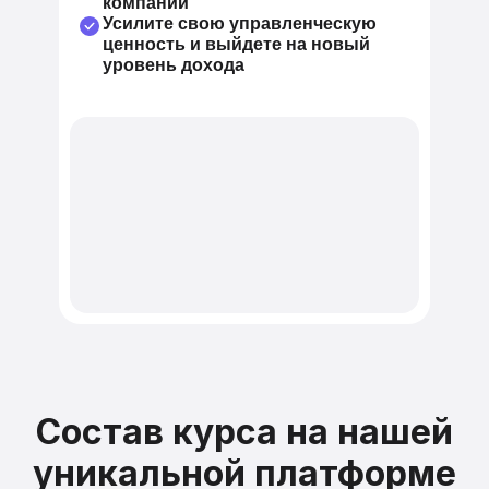
компании
Усилите свою управленческую
ценность и выйдете на новый
уровень дохода
Результат:
Результат:
Результат:
Состав курса на нашей
Систематизируете управление
Обновите знания в экономике
Научитесь выстраивать
и подготовите компанию
и аналитике для принятия
и оптимизировать процессы
уникальной
платформе
к масштабированию
эффективных управленческих
Повысите производительность