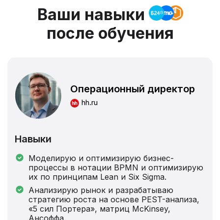
эффективно презентовать
и сделками
Ваши навыки
36. Работа с Excel и Google-
Как делать захватывающие
Битрикс24. Как работать с
таблицами
после обучения
внимание презентации
аналитикой и отчетами
Бонусный блок
Как подготовить и форматировать
данные
Ключевые функции для работы
Визуализация данных
Операционный директор
hh.ru
Навыки
Моделирую и оптимизирую бизнес-
процессы в нотации BPMN и оптимизирую
их по принципам Lean и Six Sigma.
Анализирую рынок и разрабатываю
стратегию роста на основе PEST-анализа,
«5 сил Портера», матриц McKinsey,
Ансоффа.