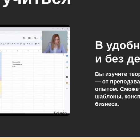
В удобн
и без д
Вы изучите тео
— от преподава
опытом. Сможет
шаблоны, консп
бизнеса.