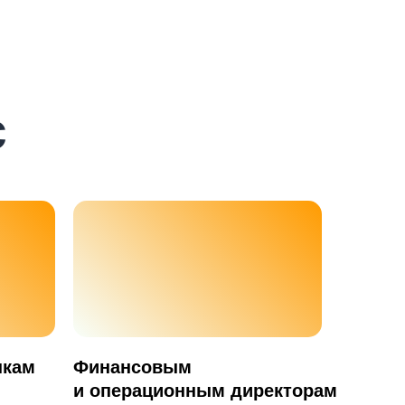
с
пкам
Финансовым
и операционным директорам