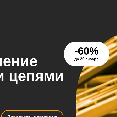
-60%
ление
до 20 января
и цепями