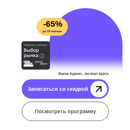
-65%
до 20 января
Ицхак Адизес, эксперт курса
Записаться со скидкой⠀⠀⠀⠀
Посмотреть программу