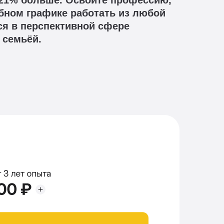
а 21% больше. Освойте профессию,
бном графике работать из любой
ся в перспективной сфере
 семьёй.