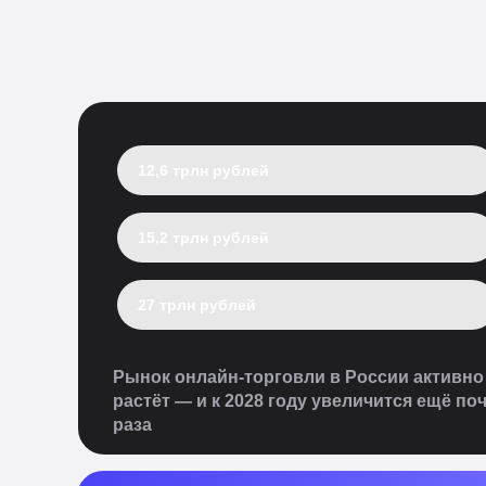
12,6 трлн рублей
15,2 трлн рублей
27 трлн рублей
Рынок онлайн-торговли в России активно
растёт — и к 2028 году увеличится ещё поч
раза