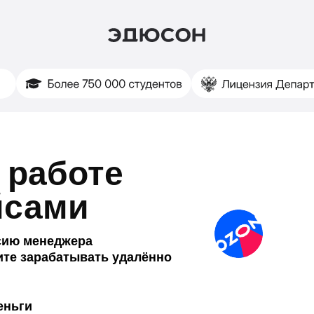
 работе
йсами
сию менеджера
ите зарабатывать удалённо
еньги