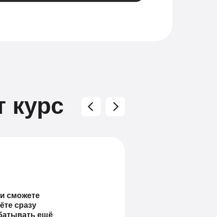
т курс
и сможете
ёте сразу
абатывать ещё