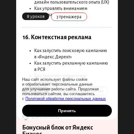
дизайн пользовательского опыта (UX)
Как управлять вниманием
пользователя
8 уроков
3 тренажера
16. Контекстная реклама
Как запустить поисковую кампанию
в «Яндекс.Директ»
Как запустить рекламную кампанию
в РСЯ
Как запустить ретаргетинг
Наш сайт использует файлы cookie
в «Яндекс.Директ»
и обрабатывает персональные данные
Как запустить кампанию в Гугл
для улучшения работы сайта. Продолжая
9 уроков
1 практическое задание
пользоваться сайтом, вы соглашаетесь
рекламе
с
Политикой обработки персональных данных
Принять
Бонусный блок от Яндекс