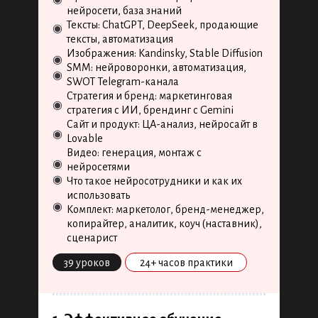
нейросети, база знаний
Тексты: ChatGPT, DeepSeek, продающие
◉
тексты, автоматизация
Изображения: Kandinsky, Stable Diffusion
◉
SMM: нейроворонки, автоматизация,
◉
SWOT Telegram-канала
Стратегия и бренд: маркетинговая
◉
стратегия с ИИ, брендинг с Gemini
Сайт и продукт: ЦА-анализ, нейросайт в
◉
Lovable
Видео: генерация, монтаж с
◉
нейросетями
◉
Что такое нейросотрудники и как их
использовать
◉
Комплект: маркетолог, бренд-менеджер,
копирайтер, аналитик, коуч (наставник),
сценарист
39 уроков
24+ часов практики