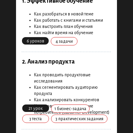
1. Эффективное обучение
Как разобраться в новой теме
Новости и обзор
Как работать с книгами и статьями
Как выстроить план обучения
Подготовительный блок
Как найти время на обучение
6 уроков
4 задачи
Product management и исследования
Актуальные каналы и digital-инструменты
2. Анализ продукта
Фреймворки и инструменты для экспертов
Как проводить продуктовые
исследования
Как сегментировать аудиторию
продукта
Как анализировать конкурентов
Как проводить исследование
21 урок
1 бизнес-задача
потребителей (Customer Development)
3 теста
3 практических задания
Программа обучения