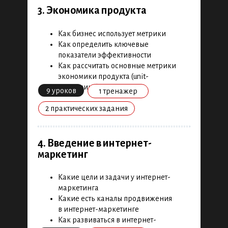
415 видео- и интерактивных уроков,
3. Экономика продукта
50 практических кейсов и
финальный проект
Как бизнес использует метрики
Как определить ключевые
Скачать полную версию в
показатели эффективности
PDF
Как рассчитать основные метрики
экономики продукта (unit-
1. Эффективное обучение
экономики)
9 уроков
1 тренажер
2 практических задания
Как разобраться в новой теме
Как работать с книгами и статьями
Как выстроить план обучения
4. Введение в интернет-
Как найти время на обучение
маркетинг
6 уроков
4 кейса
Какие цели и задачи у интернет-
маркетинга
Какие есть каналы продвижения
2. Анализ продукта
в интернет-маркетинге
Как развиваться в интернет-
Как проводить продуктовые