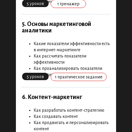
маркетинге
5 уроков
1 тренажер
исследования
Как сегментировать аудиторию
продукта
Как анализировать конкурентов
5. Основы маркетинговой
21 урок
1 бизнес-кейс
Как проводить Customer Development
аналитики
3 теста
3 практических задания
Какие показатели эффективности есть
в интернет-маркетинге
Как рассчитать показатели
3. Экономика продукта
эффективности
Как проанализировать показатели
Как бизнес использует метрики
эффективности
5 уроков
1 практическое задание
Как определить ключевые
показатели эффективности
Как рассчитать основные метрики
6. Контент-маркетинг
unit-экономики
9 уроков
1 тренажер
Как разработать контент-стратегию
Как создавать контент
2 практических задания
Как продвигать и персонализировать
контент