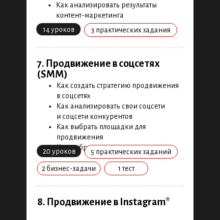
Как анализировать результаты
контент-маркетинга
4. Введение в интернет-
маркетинг
14 уроков
3 практических задания
Какие цели и задачи у интернет-
маркетинга
7. Продвижение в соцсетях
Какие есть каналы продвижения в
(SMM)
интернет-маркетинге
Как создать стратегию продвижения
Как развиваться в интернет-
в соцсетях
маркетинге
5 уроков
1 тренажер
Как анализировать свои соцсети
и соцсети конкурентов
Как выбрать площадки для
продвижения
Как выбрать методы продвижения
20 уроков
5 практических заданий
2 бизнес-задачи
1 тест
8. Продвижение в Instagram*