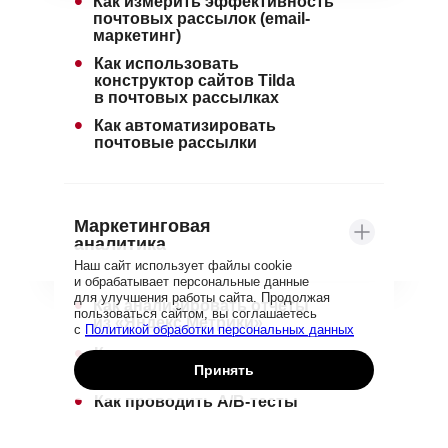
•
Как измерить эффективность
почтовых рассылок (email-
маркетинг)
•
Как использовать
конструктор сайтов Tilda
в почтовых рассылках
•
Как автоматизировать
почтовые рассылки
Маркетинговая
аналитика
Наш сайт использует файлы cookie
и обрабатывает персональные данные
для улучшения работы сайта. Продолжая
•
Как анализировать отчёты
пользоваться сайтом, вы соглашаетесь
из «Яндекс.Метрики»
с
Политикой обработки персональных данных
•
Как проанализировать
Принять
веб-страницы
•
Как проводить A/B-тесты