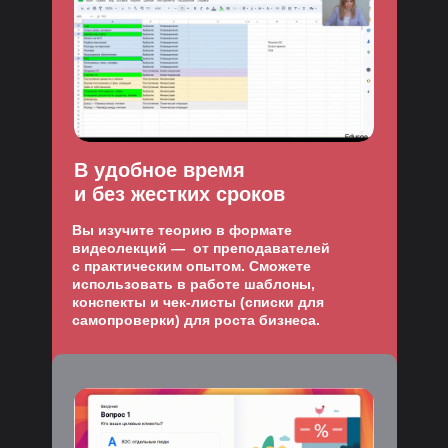
В удобное время
и без жестких сроков
Вы изучите теорию в формате
видеолекций — от преподавателей
с практическим опытом. Сможете
использовать в работе шаблоны,
конспекты и чек-листы (списки для
самопроверки) для роста бизнеса.