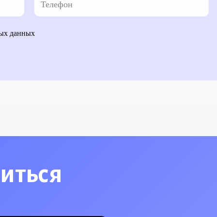
ных данных
читься