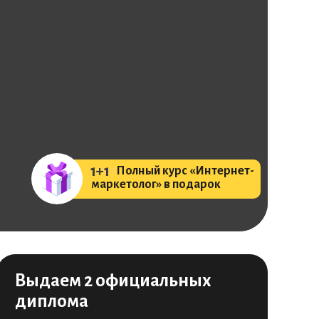
1+1
11111
Полный курс «Интернет-
маркетолог» в подарок
Выдаем 2 официальных
диплома