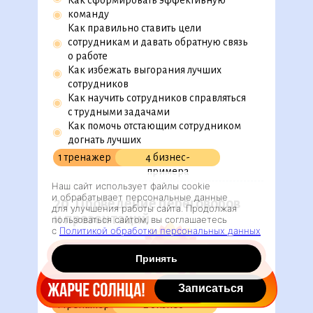
Как сформировать эффективную
команду
◉
Как правильно ставить цели
сотрудникам и давать обратную связь
◉
о работе
Как избежать выгорания лучших
◉
сотрудников
Как научить сотрудников справляться
◉
с трудными задачами
Как помочь отстающим сотрудником
◉
догнать лучших
Как управлять конфликтами
1 тренажер
4 бизнес-
примера
Наш сайт использует файлы cookie
и обрабатывает персональные данные
20. Проведение переговоров
для улучшения работы сайта. Продолжая
и презентаций
пользоваться сайтом, вы соглашаетесь
с
Политикой обработки персональных данных
Как подготовиться к переговорам
◉
Принять
Как провести переговоры топ-
◉
менеджеру
◉
Записаться
Как презентовать в стиле Джобса
1 тренажер
2 бизнес-