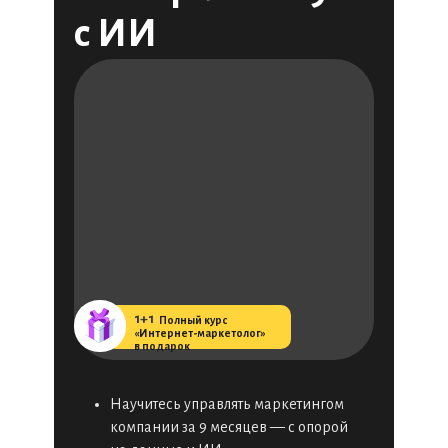
с ИИ
1+1
11111
Полный курс
«Интернет-маркетолог»
в подарок
Научитесь управлять маркетингом
компании за 9 месяцев — с опорой