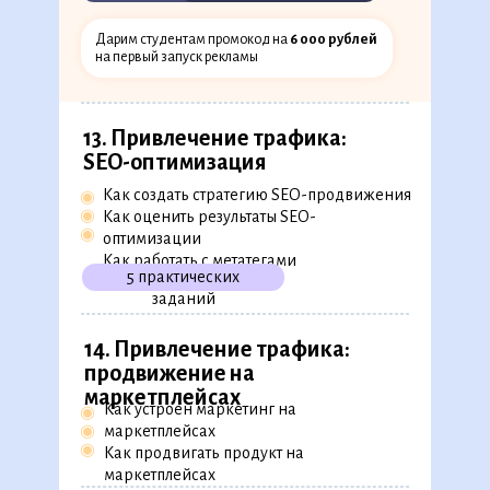
◉
Как работать с ретаргетингом
◉
Как продвигать бизнес в картах
Дарим студентам промокод на
6 000 рублей
и «Дзене»
на первый запуск рекламы
1 бизнес-кейс
13. Привлечение трафика:
SEO-оптимизация
Как создать стратегию SEO-продвижения
◉
◉
Как оценить результаты SEO-
◉
оптимизации
Как работать с метатегами
5 практических
заданий
14. Привлечение трафика:
продвижение на
маркетплейсах
Как устроен маркетинг на
◉
◉
маркетплейсах
◉
Как продвигать продукт на
маркетплейсах