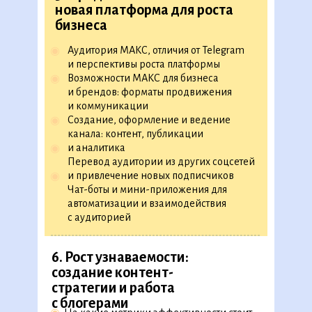
новая платформа для роста
2.
Введение в маркетинг
бизнеса
Какие цели и задачи у интернет-
◉
Аудитория МАКС, отличия от Telegram
◉
маркетинга
и перспективы роста платформы
Какие есть каналы продвижения
◉
Возможности МАКС для бизнеса
◉
в интернет-маркетинге
и брендов: форматы продвижения
Как развиваться в интернет-маркетинге
и коммуникации
◉
Создание, оформление и ведение
◉
канала: контент, публикации
1 практическое задание
и аналитика
◉
Перевод аудитории из других соцсетей
и привлечение новых подписчиков
◉
3. Нейросети в маркетинге
Чат-боты и мини-приложения для
автоматизации и взаимодействия
Как использовать нейросети в работе
◉
с аудиторией
◉
Как составить хороший промт для
текстовой и графической нейросети
Как использовать нейросети в маркетинге
◉
6. Рост узнаваемости:
создание контент-
стратегии и работа
4. Исследование аудитории
с блогерами