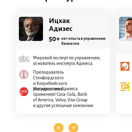
Ицхак
Адизес
50+
лет опыта в управлении
бизнесом
Мировой эксперт по управлению,
основатель института Адизеса
Преподаватель
Стэнфордского
и Колумбийского
Методологию Адизеса
университетов
применяют Coca-Cola, Bank
of America, Volvo, Vise Group
и другие успешные компании