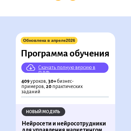
◉
Обновлена в апреле
2026
◉
◉
◉
◉
◉
◉
◉
◉
◉
Программа обучения
◉
◉
◉
◉
◉
◉
◉
◉
◉
◉
◉
◉
◉
◉
◉
◉
◉
◉
◉
◉
Скачать полную версию в
◉
ПДФ
409
уроков,
30+
бизнес-
примеров,
20
практических
заданий
НОВЫЙ МОДУЛЬ
Нейросети и нейросотрудники
для управления маркетингом