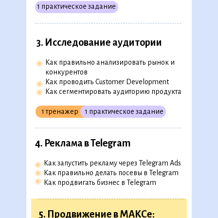
1 практическое задание
3. Исследование аудитории
Программа обучения
Как правильно анализировать рынок и
◉
конкурентов
Как проводить Customer Development
◉
Как сегментировать аудиторию продукта
◉
Скачать полную версию в
PDF
1 тренажер
1 практическое задание
1. Онбординг
4. Реклама в Telegram
◉
Как разобраться в новой теме
◉
Как работать с книгами и статьями
Как запустить рекламу через Telegram Ads
◉
◉
Как выстроить план обучения
◉
Как правильно делать посевы в Telegram
◉
Как найти время на обучение
◉
Как продвигать бизнес в Telegram
1 шаблон
5. Продвижение в МАКСе: