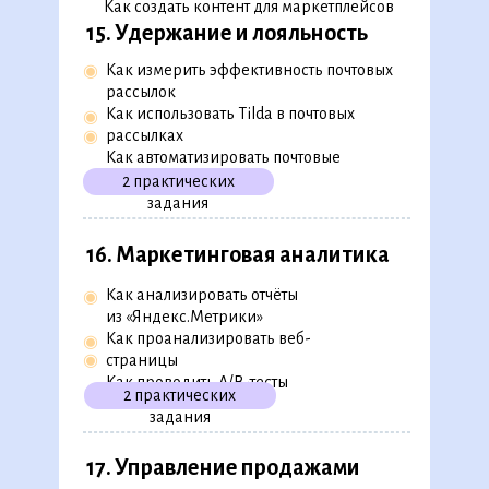
Как создать контент для маркетплейсов
15. Удержание и лояльность
Как измерить эффективность почтовых
◉
рассылок
Как использовать Tilda в почтовых
◉
рассылках
◉
Как автоматизировать почтовые
рассылки
2 практических
задания
16. Маркетинговая аналитика
Как анализировать отчёты
◉
из «Яндекс.Метрики»
Как проанализировать веб-
◉
◉
страницы
Как проводить A/B-тесты
2 практических
задания
17. Управление продажами