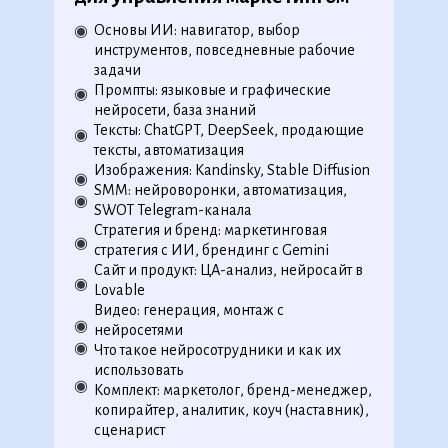
Основы ИИ: навигатор, выбор
◉
инструментов, повседневные рабочие
задачи
Промпты: языковые и графические
◉
нейросети, база знаний
Тексты: ChatGPT, DeepSeek, продающие
◉
тексты, автоматизация
Изображения: Kandinsky, Stable Diffusion
◉
SMM: нейроворонки, автоматизация,
◉
SWOT Telegram-канала
Стратегия и бренд: маркетинговая
◉
стратегия с ИИ, брендинг с Gemini
Сайт и продукт: ЦА-анализ, нейросайт в
◉
Lovable
Видео: генерация, монтаж с
◉
нейросетями
◉
◉
◉
◉
◉
◉
◉
Что такое нейросотрудники и как их
◉
◉
◉
◉
◉
◉
◉
◉
◉
использовать
◉
◉
◉
◉
◉
◉
◉
◉
◉
◉
◉
◉
Комплект: маркетолог, бренд-менеджер,
◉
◉
◉
◉
копирайтер, аналитик, коуч (наставник),
◉
сценарист