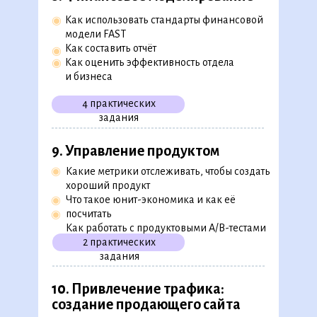
Как автоматизировать инфлюенс-
◉
Как использовать стандарты финансовой
◉
маркетинг
модели FAST
Как проанализировать эффективность
◉
Как составить отчёт
◉
разных типов рекламы
Как оценить эффективность отдела
◉
1 практическое задание
и бизнеса
4 практических
задания
7. Рост узнаваемости:
создание SMM-стратегии
9. Управление продуктом
Как продвигать бизнес в соцсетях
◉
◉
Какие метрики отслеживать, чтобы создать
◉
Как выбрать площадки для продвижения
хороший продукт
◉
Как проанализировать трафик
Что такое юнит-экономика и как её
◉
конкурентов
посчитать
◉
1 пратическое
3 бизнес-
Как работать с продуктовыми A/B-тестами
задание
кейса
1 тест
2 практических
задания
8. Финансовое моделирование
10. Привлечение трафика:
создание продающего сайта
Как использовать стандарты финансовой
◉