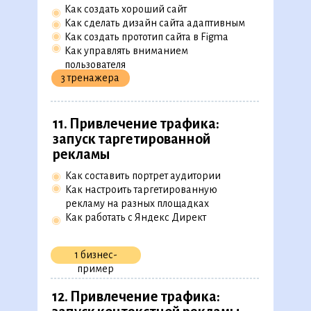
модели FAST
Как создать хороший сайт
◉
Как составить отчёт
◉
Как сделать дизайн сайта адаптивным
◉
Как оценить эффективность отдела
◉
◉
Как создать прототип сайта в Figma
и бизнеса
◉
Как управлять вниманием
пользователя
4 практических
3 тренажера
задания
9. Управление продуктом
11. Привлечение трафика:
◉
Какие метрики отслеживать, чтобы создать
запуск таргетированной
хороший продукт
рекламы
Что такое юнит-экономика и как её
◉
посчитать
◉
Как составить портрет аудитории
◉
Как работать с продуктовыми A/B-тестами
◉
Как настроить таргетированную
2 практических
рекламу на разных площадках
задания
Как работать с Яндекс Директ
◉
10. Привлечение трафика:
создание продающего сайта
1 бизнес-
пример
Как создать хороший сайт
◉
Как сделать дизайн сайта адаптивным
◉
12. Привлечение трафика:
◉
Как создать прототип сайта в Figma