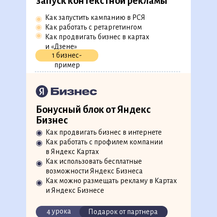
запуск контекстной рекламы
◉
Как управлять вниманием
пользователя
Как запустить кампанию в РСЯ
◉
3 тренажера
◉
Как работать с ретаргетингом
◉
Как продвигать бизнес в картах
и «Дзене»
1 бизнес-
11. Привлечение трафика:
пример
запуск таргетированной
рекламы
Как составить портрет аудитории
◉
◉
Как настроить таргетированную
Бонусный блок от Яндекс
рекламу на разных площадках
Бизнес
Как работать с Яндекс Директ
◉
Как продвигать бизнес в интернете
◉
Как работать с профилем компании
◉
1 бизнес-кейс
в Яндекс Картах
Как использовать бесплатные
◉
возможности Яндекс Бизнеса
12. Привлечение трафика:
Как можно размещать рекламу в Картах
◉
запуск контекстной рекламы
и Яндекс Бизнесе
Как запустить кампанию в РСЯ
◉
4 урока
Подарок от партнера