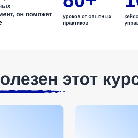
вных
ент, он поможет
уроков от опытных
кейс
е
практиков
упра
олезен этот кур