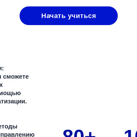
Начать учиться
и:
ы сможете
х
омощью
тизации.
етоды
80+
1
 управлению