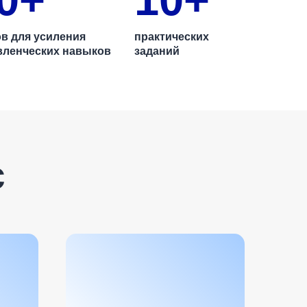
ов для усиления
практических
вленческих навыков
заданий
с