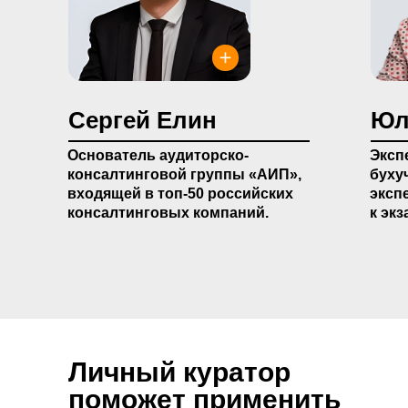
Сергей Елин
Юл
Основатель аудиторско-
Эксп
консалтинговой группы «АИП»,
буху
входящей в топ-50 российских
эксп
консалтинговых компаний.
к эк
Личный куратор
поможет применить