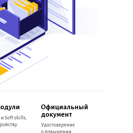
модули
Официальный
документ
и Soft skills,
тройству
Удостоверение
о повышении