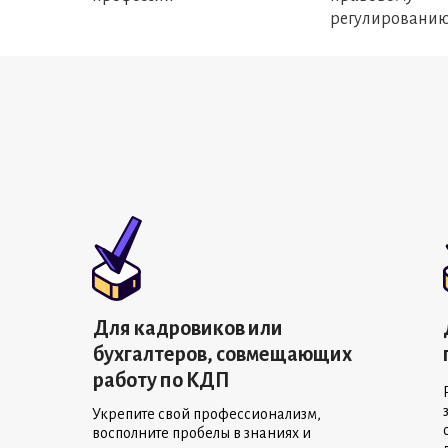
регулированию
Для кадровиков или
бухгалтеров, совмещающих
работу по КДП
Укрепите свой профессионализм,
восполните пробелы в знаниях и