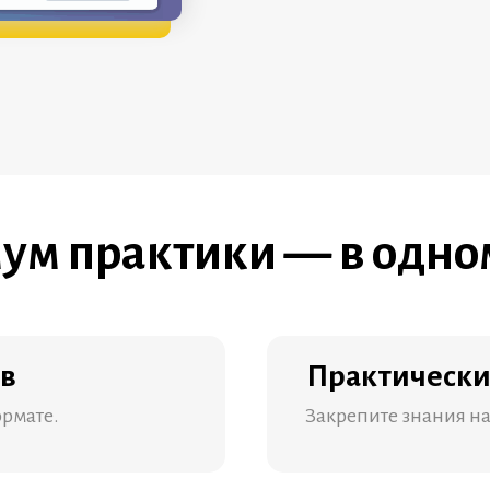
ум практики — в одно
ов
Практически
ормате.
Закрепите знания на