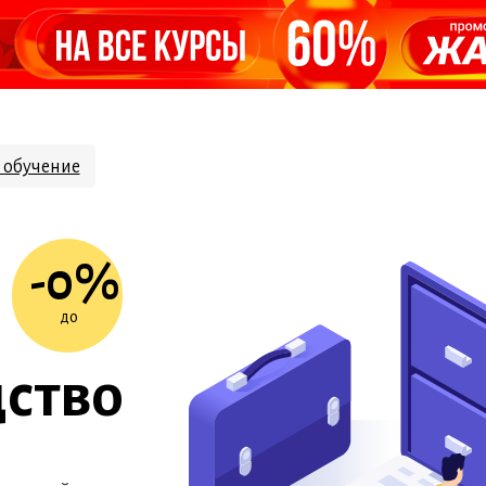
 обучение
-0%
до
ство