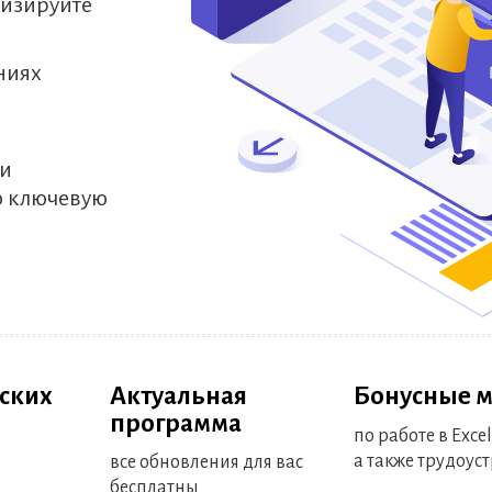
тизируйте
ниях
чи
о ключевую
еских
Актуальная
Бонусные 
программа
по работе в Excel 
а также трудоус
все обновления для вас
бесплатны