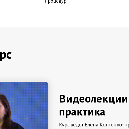
процедур
урс
Видеолекции 
практика
Курс ведет Елена Коптенко: п