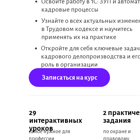
Освойте работу в 1С: ЗУП и автома
кадровые процессы
Узнайте о всех актуальных измене
в Трудовом кодексе и научитесь
применять их на практике
Откройте для себя ключевые зада
кадрового делопроизводства и ег
роль в организации
Записаться на курс
29
2 практич
интерактивных
задания
уроков
самое нужное для
по охране и
профессии
правовому