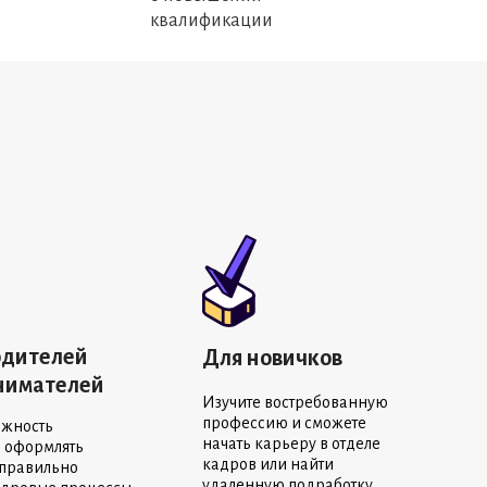
квалификации
одителей
Для новичков
нимателей
Изучите востребованную
профессию и сможете
ожность
начать карьеру в отделе
о оформлять
кадров или найти
 правильно
удаленную подработку.