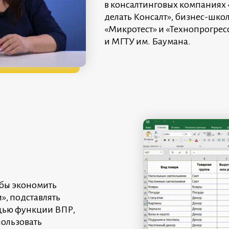
в консалтинговых компаниях 
делать Консалт», бизнес-шко
«Микротест» и «Технопрогрес
и МГТУ им. Баумана.
обы экономить
», подставлять
ощью функции ВПР,
пользовать