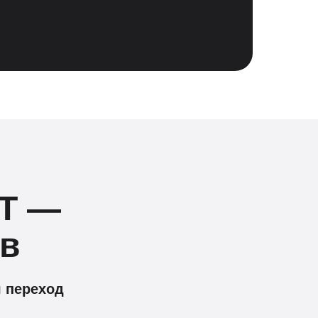
ИТ —
ов
ш переход