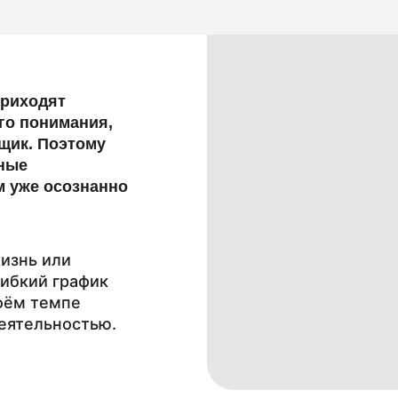
приходят
ого понимания,
вщик. Поэтому
зные
м уже осознанно
изнь или
гибкий график
воём темпе
деятельностью.