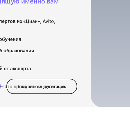
дящую именно вам
«Циан», Avito,
пертов из
 обучения
б образовании
 от эксперта-
— это прописано в договоре
Получить консультацию