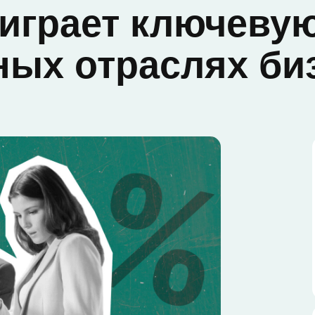
 играет ключеву
ных отраслях би