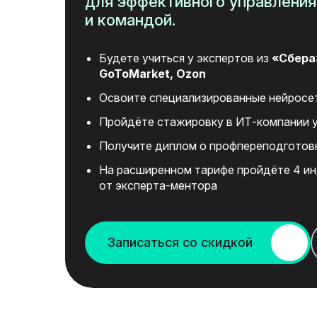
для эффективного управлени
и командой.
Будете учиться у экспертов из
«Сбера
GoToMarket, Ozon
Освоите специализированные нейросет
Пройдёте стажировку в
ИТ-компании
у
Получите диплом о профпереподготов
На расширенном тарифе пройдёте 4 и
от
эксперта-ментора
Записаться со скидкой