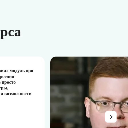
урса
овил модуль про
троения
 просто
уры,
 и возможности