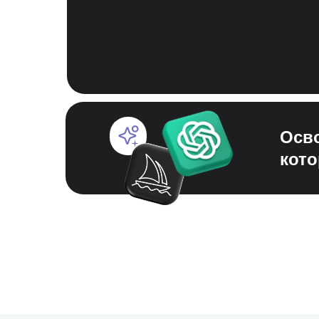
Осв
кото