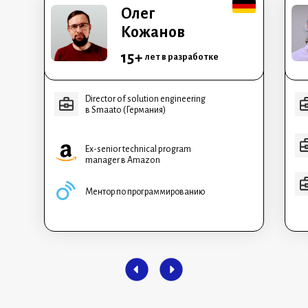
Олег
Кожанов
15+
лет в разработке
Director of solution engineering
в Smaato (Германия)
Ex-senior technical program
manager в Amazon
Ментор по программированию