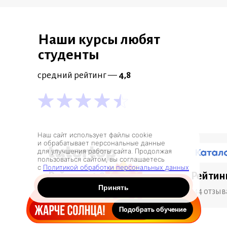
Лидирующие компании
доверяют
Наши курсы любят
Академии Эдюсон
студенты
обучение своих
средний рейтинг —
4,8
сотрудников
Наш сайт использует файлы cookie
и обрабатывает персональные данные
для улучшения работы сайта. Продолжая
пользоваться сайтом, вы соглашаетесь
с
Политикой обработки персональных данных
Рейтинг:
4,8
Рейтин
Принять
225 отзывов
144 отзыв
Подобрать обучение