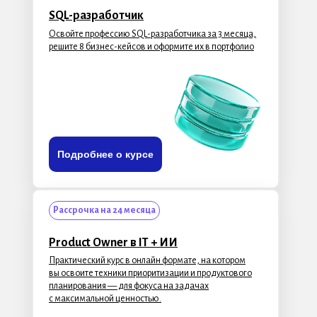
SQL-разработчик
Освойте профессию SQL-разработчика за 3 месяца,
решите 8 бизнес-кейсов и оформите их в портфолио
Подробнее о курсе
Рассрочка на 24 месяца
Product Owner в IT + ИИ
Практический курс в онлайн формате, на котором
вы освоите техники приоритизации и продуктового
планирования — для фокуса на задачах
с максимальной ценностью.