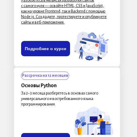
Разберётесь в нюансах разработки сайтов
с самого нуля — освойте HTML, CSS и JavaScript,
как на уровне Frontend, так и Backend c помощью
Node.js. Создадите, протестируете и опубликуете
сайты и веб-приложения.
Подробнее о курсе
Рассрочка на 12 месяцев
Основы Python
За 2−3 месяца разберетесь в основах самого
универсального и востребованного языка
программирования.