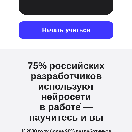
Начать учиться
75% российских
разработчиков
используют
нейросети
в работе —
*
научитесь и вы
К 2030 году более 90% разработчиков