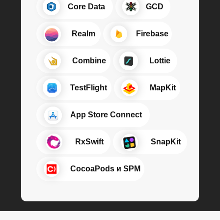
⠀⠀⠀⠀Core Data
⠀⠀⠀⠀GCD
⠀⠀⠀⠀⠀Realm
⠀⠀⠀⠀⠀Firebase
⠀⠀⠀⠀⠀ Combine
⠀⠀⠀⠀⠀Lottie
⠀⠀⠀⠀⠀TestFlight
⠀⠀⠀⠀⠀ MapKit
⠀⠀⠀⠀ App Store Connect
⠀⠀⠀⠀⠀ RxSwift
⠀⠀⠀⠀⠀ SnapKit
⠀⠀⠀⠀⠀CocoaPods и SPM