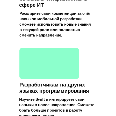
сфере ИТ
Расширите свои компетенции за счёт
навыков мобильной разработки,
Смежным специалистам
сможете использовать новые знания
в сфере IT
в текущей роли или полностью
сменить направление.
Попробуете себя в новой роли.
Сможете углубиться в бэкенд или
фронтенд и сменить направление
деятельности.
Разработчикам на других
языках программирования
Изучите Swift и интегрируете свои
навыки в новое направление. Сможете
брать больше проектов в работу
и повысить доход.