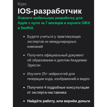
Курс
IOS-разработчик
Освоите мобильную разработку для
Apple с нуля за 7 месяцев и изучите UIKit
и SwiftUI.
Будете учиться у практикующих
экспертов из международных
компаний
Получите официальный документ
об образовании и диплом Академии
Эдюсон
Изучите 25+ нейросетей для
генерации кода, изображений и видео
Получите 4 подробные консультации
от эксперта-наставника
Найдёте работу, или вернём деньги