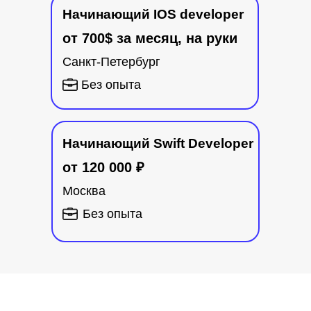
в сфере IT
Начинающий IOS developer
Попробуете себя в новой роли.
от 700$ за месяц, на руки
Сможете углубиться в бэкенд или
фронтенд и сменить направление
Санкт-Петербург
деятельности.
Без опыта
Начинающий Swift Developer
от 120 000
₽
Москва
Без опыта