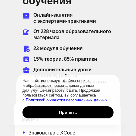
обучения
Онлайн-занятия
с экспертами-практиками
От 228 часов образовательного
материала
23 модуля обучения
15% теории, 85% практики
Дополнительные уроки
по поиску работы
Наш сайт использует файлы cookie
и прохождению технического
и обрабатывает персональные данные
собеседования
для улучшения работы сайта. Продолжая
пользоваться сайтом, вы соглашаетесь
с
Политикой обработки персональных данных
Принять
1. Введение в XCode и
SWIFT
•
Знакомство с XCode