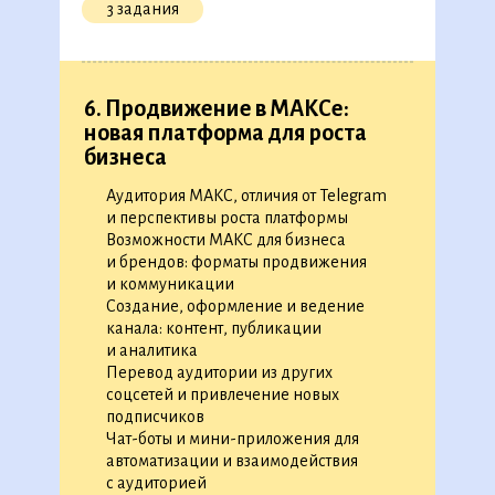
3 задания
◉
Как писать тексты для креативов
◉
Шпаргалка: где брать изображения
для креативов
◉
Курс по Figma
◉
Как разработать рекламный креатив
6. Продвижение в МАКСе:
◉
Практический кейс: разработайте
новая платформа для роста
◉
◉
◉
◉
◉
◉
◉
◉
◉
◉
◉
◉
◉
рекламный креатив
бизнеса
◉
◉
◉
◉
◉
◉
◉
◉
◉
◉
◉
◉
◉
◉
◉
◉
◉
◉
◉
◉
◉
◉
◉
◉
◉
◉
◉
◉
◉
◉
◉
◉
◉
◉
◉
◉
Аудитория МАКС, отличия от Telegram
15 уроков
1 тренажер
◉
◉
◉
◉
◉
◉
◉
и перспективы роста платформы
◉
◉
◉
Возможности МАКС для бизнеса
◉
и брендов: форматы продвижения
и коммуникации
4. Контент-маркетинг
Создание, оформление и ведение
канала: контент, публикации
◉
Как разработать контент-стратегию
и аналитика
◉
Как планировать бюджет контент-
Перевод аудитории из других
маркетинговой кампании
соцсетей и привлечение новых
◉
Как анализировать результаты контент-
подписчиков
маркетинга
Чат-боты и мини-приложения для
◉
Практический кейс: выберите форматы
автоматизации и взаимодействия
контента для заказчика
с аудиторией