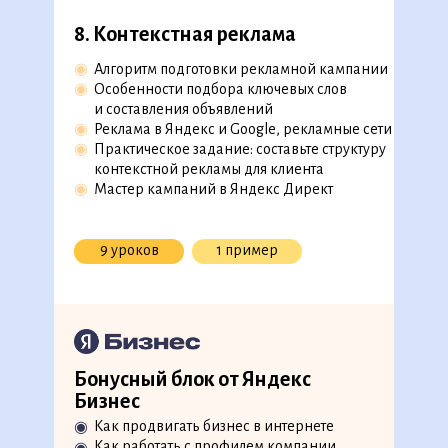
8. Контекстная реклама
6. Таргетированная реклама
◉
Алгоритм подготовки рекламной кампании
◉
Создание рекламного кабинета
◉
Особенности подбора ключевых слов
◉
ВКонтакте
и составления объявлений
◉
Обзор рекламного кабинета ВКонтакте
◉
Реклама в Яндекс и Google, рекламные сети
Воркшоп: запуск таргетированной
◉
Практическое задание: составьте структуру
◉
рекламы
контекстной рекламы для клиента
Бизнес-кейс: оцените эффективность
◉
Мастер кампаний в Яндекс Директ
◉
рекламных кампаний
Практический кейс: настройте
◉
таргетированную рекламу во ВКонтакте
скоро на платформе
9 уроков
1 пример
◉
VK реклама и лидформы
скоро на платформе
Реклама в Telegram Ads
15 уроков
1 кейс
1 задание
Бонусный блок от Яндекс
Бизнес
Как продвигать бизнес в интернете
◉
7. Контекстная реклама
Как работать с профилем компании