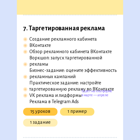
13 уроков
7. Таргетированная реклама
5. SMM-продвижение
◉
Создание рекламного кабинета
◉
ВКонтакте
◉
Как продвигать бизнес в соцсетях
◉
Обзор рекламного кабинета ВКонтакте
◉
Тренажер: как проанализировать
Воркшоп: запуск таргетированной
трафик конкурентов
◉
рекламы
◉
Пошаговая инструкция создания
Бизнес-задание: оцените эффективность
SMM-стратегии
◉
рекламных кампаний
◉
Бизнес-кейс: проверьте контент-план
Практическое задание: настройте
компании
◉
таргетированную рекламу во ВКонтакте
◉
Практический кейс: составьте SMM-
будет на платформе
◉
VK реклама и лидформы
в марте — апреле
стратегию для проекта
Реклама в Telegram Ads
15 уроков
1 пример
15 уроков
4 кейса
1 задание
3 задания