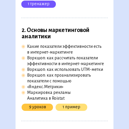
1 тренажер
2. Основы маркетинговой
аналитики
◉
Какие показатели эффективности есть
в интернет-маркетинге
◉
Воркшоп: как рассчитать показатели
эффективности в интернет-маркетинге
◉
Воркшоп: как использовать UTM-метки
◉
Воркшоп: как проанализировать
показатели с помощью
◉
«Яндекс.Метрики»
◉
Маркировка рекламы
Аналитика в Roistat
9 уроков
1 пример
Программа обучения
279 уроков, 54 видеолекции,
26 практических кейсов