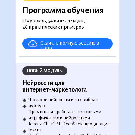
Программа обучения
314 уроков, 54 видеолекции,
26 практических примеров
Скачать полную версию в
ПДФ
НОВЫЙ МОДУЛЬ
Нейросети для
интернет-маркетолога
Что такое нейросети и как выбрать
◉
нужную
◉
Промпты: как работать с языковыми
и графическими нейросетями
◉
Тексты: ChatGPT, DeepSeek, продающие
тексты
Программа обучения
◉