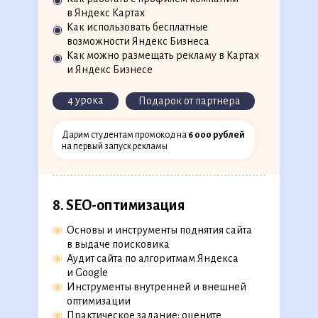
◉
◉
Алгоритм подготовки рекламной кампании
в Яндекс Картах
◉
Особенности подбора ключевых слов
Как использовать бесплатные
◉
и составления объявлений
возможности Яндекс Бизнеса
◉
Реклама в Яндекс и Google, рекламные сети
Как можно размещать рекламу в Картах
◉
◉
Практический кейс: составьте структуру
и Яндекс Бизнесе
контекстной рекламы для клиента
◉
Мастер кампаний в Яндекс Директ
4 урока
Подарок от партнера
скоро на платформе
Дарим студентам промокод на
6 000 рублей
9 уроков
1 кейс
на первый запуск рекламы
8. SEO-оптимизация
◉
Основы и инструменты поднятия сайта
в выдаче поисковика
◉
Аудит сайта по алгоритмам Яндекса
и Google
◉
Инструменты внутренней и внешней
оптимизации
◉
Практическое задание: оцените