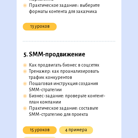
◉
Практическое задание:: выберите
форматы контента для заказчика
2. Основы маркетинговой
аналитики
13 уроков
◉
Какие показатели эффективности есть
в интернет-маркетинге
◉
Воркшоп: как рассчитать показатели
эффективности в интернет-маркетинге
5. SMM-продвижение
◉
Воркшоп: как использовать UTM-метки
◉
Воркшоп: как проанализировать
◉
Как продвигать бизнес в соцсетях
показатели с помощью
◉
Тренажер: как проанализировать
◉
«Яндекс.Метрики»
скоро на платформе
трафик конкурентов
◉
Маркировка рекламы
скоро на платформе
◉
Пошаговая инструкция создания
Аналитика в Roistat
SMM-стратегии
◉
Бизнес-задание: проверьте контент-
9 уроков
1 кейс
план компании
◉
Практическое задание: составьте
SMM-стратегию для проекта
3. Как создавать крутые
креативы
15 уроков
4 примера