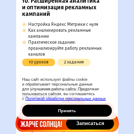
10. Расширенная аналитика
и оптимизация рекламных
кампаний
◉
Настройка Яндекс Метрики с нуля
◉
Как анализировать рекламные
кампании
◉
Практическое задание:
проанализируйте работу рекламных
каналов
10 уроков
2 задания
Наш сайт использует файлы cookie
и обрабатывает персональные данные
11. Почтовые рассылки и
для улучшения работы сайта. Продолжая
пользоваться сайтом, вы соглашаетесь
автоворонки
с
Политикой обработки персональных данных
◉
Создание писем: дизайн, копирайтинг и
Принять
основы верстки
◉
Планирование и настройка рассылок и
Записаться
продающих писем, автоворонки
◉
Практическое задание: напишите письмо