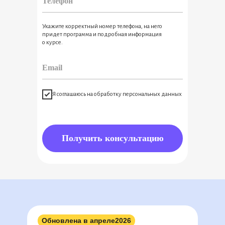
◉
◉
◉
◉
◉
◉
◉
◉
◉
◉
◉
◉
◉
◉
◉
◉
◉
◉
◉
◉
◉
◉
◉
◉
◉
◉
◉
◉
◉
◉
◉
◉
◉
Укажите корректный номер телефона, на него
◉
◉
◉
придет программа и подробная информация
◉
о курсе.
Я соглашаюсь на обработку персональных данных
Получить консультацию
Обновлена в апреле
2026