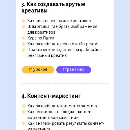
3. Как создавать крутые
креативы
Скачать полную версию в
PDF
◉
Как писать тексты для креативов
◉
Шпаргалка: где брать изображения
для креативов
◉
Курс по Figma
1. Введ ение в интернет-
◉
Как разработать рекламный креатив
маркетинг
◉
Практическое задание: разработайте
рекламный креатив
◉
Цели и задачи интернет-маркетинга
◉
Каналы продвижения в интернет-
маркетинге
15 уроков
1 тренажер
◉
Как развиваться в интернет-маркетинге
◉
Skillmap интернет-маркетолога
◉
Практический кейс: предложите каналы
продвижения и составьте CJM
4. Контент-маркетинг
◉
Как разработать контент-стратегию
7 уроков
1 кейс
◉
Как планировать бюджет контент-
1 тренажер
маркетинговой кампании
◉
Как анализировать результаты контент-
маркетинга