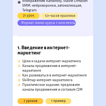
Изображения: Kandinsky, Stable Diffusion
◉
SMM: нейроворонки, автоматизация,
279 уроков, 54 видеолекции,
Telegram
26 практических примеров
21 урок
12+ часов практики
Формат: мини-курсы + конспекты
Скачать полную версию в
ПДФ
1. Введ ение в интернет-
маркетинг
◉
Цели и задачи интернет-маркетинга
◉
Каналы продвижения в интернет-
маркетинге
◉
Как развиваться в интернет-маркетинге
◉
Skillmap интернет-маркетолога
◉
Практическое задание: предложите
каналы продвижения и составьте CJM
7 уроков
1 пример