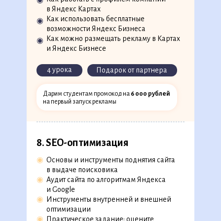
◉
◉
Алгоритм подготовки рекламной кампании
в Яндекс Картах
◉
Особенности подбора ключевых слов
Как использовать бесплатные
◉
и составления объявлений
возможности Яндекс Бизнеса
◉
Реклама в Яндекс и Google, рекламные сети
Как можно размещать рекламу в Картах
◉
◉
Практический кейс: составьте структуру
и Яндекс Бизнесе
контекстной рекламы для клиента
◉
Мастер кампаний в Яндекс Директ
4 урока
Подарок от партнера
скоро на платформе
Дарим студентам промокод на
6 000 рублей
9 уроков
1 кейс
на первый запуск рекламы
8. SEO-оптимизация
◉
Основы и инструменты поднятия сайта
в выдаче поисковика
◉
Аудит сайта по алгоритмам Яндекса
и Google
◉
Инструменты внутренней и внешней
оптимизации
◉
Практическое задание: оцените