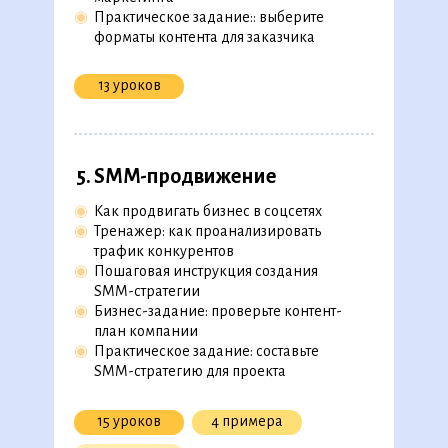
◉
Практическое задание:: выберите
форматы контента для заказчика
2. Основы маркетинговой
аналитики
13 уроков
◉
Какие показатели эффективности есть
в интернет-маркетинге
◉
Воркшоп: как рассчитать показатели
эффективности в интернет-маркетинге
5. SMM-продвижение
◉
Воркшоп: как использовать UTM-метки
◉
Воркшоп: как проанализировать
◉
Как продвигать бизнес в соцсетях
показатели с помощью
◉
Тренажер: как проанализировать
◉
«Яндекс.Метрики»
скоро на платформе
трафик конкурентов
◉
Маркировка рекламы
скоро на платформе
◉
Пошаговая инструкция создания
Аналитика в Roistat
SMM-стратегии
◉
Бизнес-задание: проверьте контент-
9 уроков
1 кейс
план компании
◉
Практическое задание: составьте
SMM-стратегию для проекта
3. Как создавать крутые
креативы
15 уроков
4 примера