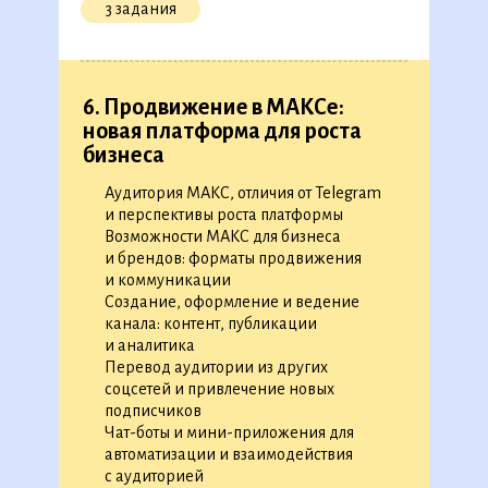
3 задания
◉
Как писать тексты для креативов
◉
Шпаргалка: где брать изображения
для креативов
◉
Курс по Figma
◉
Как разработать рекламный креатив
6. Продвижение в МАКСе:
◉
Практический кейс: разработайте
новая платформа для роста
◉
◉
◉
◉
◉
◉
◉
◉
◉
◉
◉
◉
◉
рекламный креатив
бизнеса
◉
◉
◉
◉
◉
◉
◉
◉
◉
◉
◉
◉
◉
◉
◉
◉
◉
◉
◉
◉
◉
◉
◉
◉
◉
◉
◉
◉
◉
◉
◉
◉
◉
◉
◉
◉
Аудитория МАКС, отличия от Telegram
15 уроков
1 тренажер
◉
◉
◉
◉
◉
◉
◉
и перспективы роста платформы
◉
◉
◉
Возможности МАКС для бизнеса
◉
и брендов: форматы продвижения
и коммуникации
4. Контент-маркетинг
Создание, оформление и ведение
канала: контент, публикации
◉
Как разработать контент-стратегию
и аналитика
◉
Как планировать бюджет контент-
Перевод аудитории из других
маркетинговой кампании
соцсетей и привлечение новых
◉
Как анализировать результаты контент-
подписчиков
маркетинга
Чат-боты и мини-приложения для
◉
Практический кейс: выберите форматы
автоматизации и взаимодействия
контента для заказчика
с аудиторией