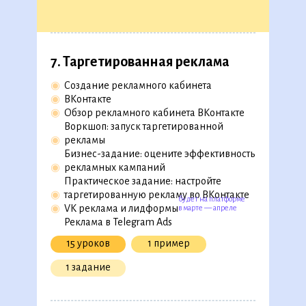
13 уроков
7. Таргетированная реклама
5. SMM-продвижение
◉
Создание рекламного кабинета
◉
ВКонтакте
◉
Как продвигать бизнес в соцсетях
◉
Обзор рекламного кабинета ВКонтакте
◉
Тренажер: как проанализировать
Воркшоп: запуск таргетированной
трафик конкурентов
◉
рекламы
◉
Пошаговая инструкция создания
Бизнес-задание: оцените эффективность
SMM-стратегии
◉
рекламных кампаний
◉
Бизнес-кейс: проверьте контент-план
Практическое задание: настройте
компании
◉
таргетированную рекламу во ВКонтакте
◉
Практический кейс: составьте SMM-
будет на платформе
◉
VK реклама и лидформы
в марте — апреле
стратегию для проекта
Реклама в Telegram Ads
15 уроков
1 пример
15 уроков
4 кейса
1 задание
3 задания