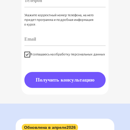
◉
◉
◉
◉
◉
◉
◉
◉
◉
◉
◉
◉
◉
◉
◉
◉
◉
◉
◉
◉
◉
◉
◉
◉
◉
◉
◉
◉
◉
◉
◉
◉
◉
Укажите корректный номер телефона, на него
◉
◉
◉
придет программа и подробная информация
◉
о курсе.
Я соглашаюсь на обработку персональных данных
Получить консультацию
Обновлена в апреле
2026