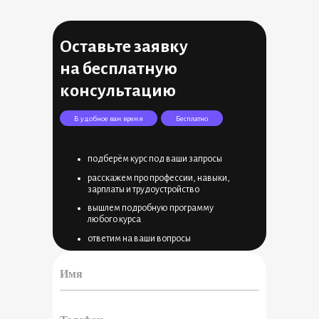
Оставьте заявку
на бесплатную
консультацию
В удобное вам время
Бесплатно
подберём курс под ваши запросы
расскажем про профессии, навыки,
зарплаты и трудоустройство
вышлем подробную программу
любого курса
ответим на ваши вопросы
◉
◉
◉
◉
◉
◉
◉
◉
◉
◉
◉
◉
◉
◉
◉
◉
◉
◉
◉
◉
◉
◉
◉