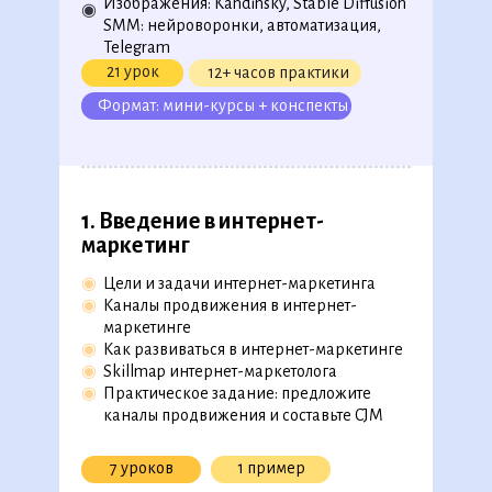
Изображения: Kandinsky, Stable Diffusion
◉
SMM: нейроворонки, автоматизация,
279 уроков, 54 видеолекции,
Telegram
26 практических примеров
21 урок
12+ часов практики
Формат: мини-курсы + конспекты
Скачать полную версию в
ПДФ
1. Введ ение в интернет-
маркетинг
◉
Цели и задачи интернет-маркетинга
◉
Каналы продвижения в интернет-
маркетинге
◉
Как развиваться в интернет-маркетинге
◉
Skillmap интернет-маркетолога
◉
Практическое задание: предложите
каналы продвижения и составьте CJM
7 уроков
1 пример