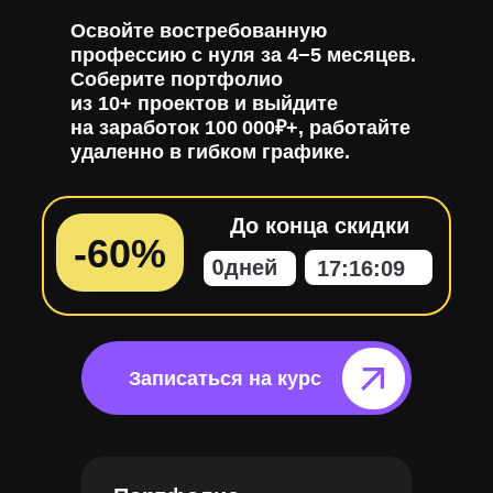
Освойте востребованную
профессию с нуля за 4−5 месяцев.
Соберите портфолио
из 10+ проектов и выйдите
на заработок 100 000₽+, работайте
удаленно в гибком графике.
До конца скидки
-60%
0
дней
17
:
16
:
08
Записаться на курс⠀⠀⠀