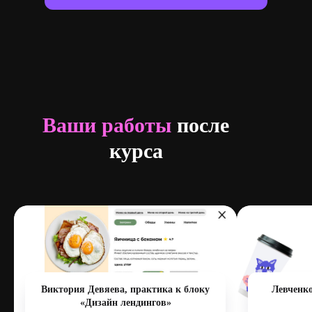
Ваши работы
после
курса
Виктория Девяева, практика к блоку
Левченко
«Дизайн лендингов»