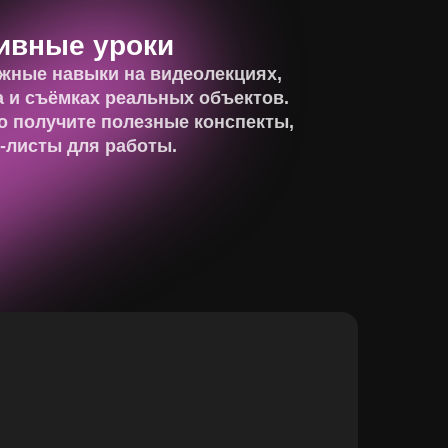
ивные уроки
жные навыки на видеолекциях,
а и съёмках реальных объектов.
 получите полезные конспекты,
-листы для работы.