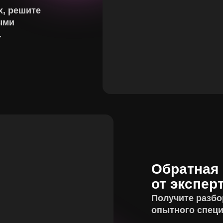
х, решите
ыми
.
Обратная 
от экспер
Получите разбо
опытного специ