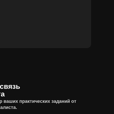
связь
та
р ваших практических заданий от
алиста.