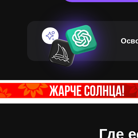
Осво
Где 