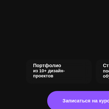
Портфолио
Ст
из 10+ дизайн-
по
проектов
об
Записаться на ку