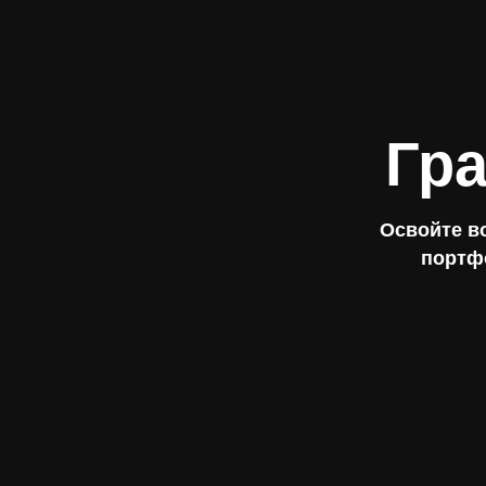
Гр
Освойте в
портфо