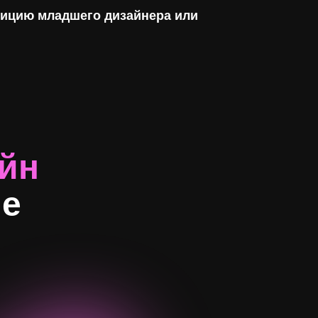
зицию младшего дизайнера или
айн
ме