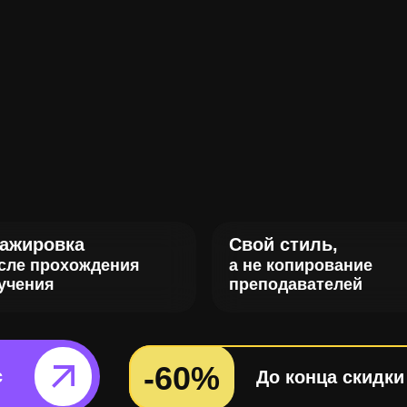
ажировка
Свой стиль,
сле прохождения
а не копирование
учения
преподавателей
-60%
рс⠀⠀⠀
До конца скидки