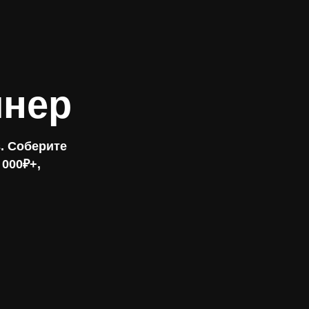
йнер
. Соберите
 000₽+,