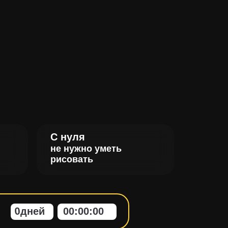
С нуля
не нужно уметь
рисовать
0
дней
00
:
00
:
00