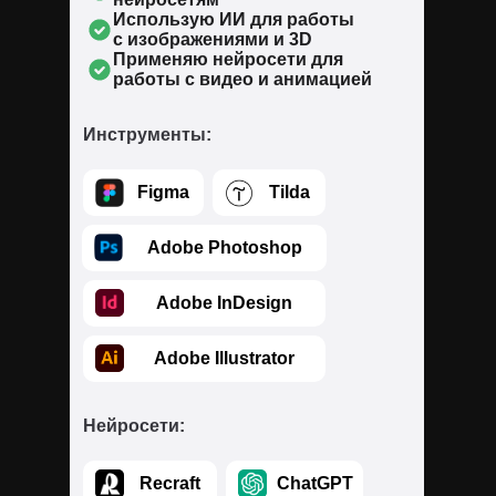
Использую ИИ для работы
с изображениями и 3D
Применяю нейросети для
работы с видео и анимацией
Инструменты:
⠀⠀⠀Figma
⠀⠀⠀Tilda
⠀⠀⠀Adobe Photoshop
⠀⠀⠀Adobe InDesign
⠀⠀⠀Adobe Illustrator
Нейросети:
⠀⠀⠀Recraft
⠀⠀⠀ChatGPT