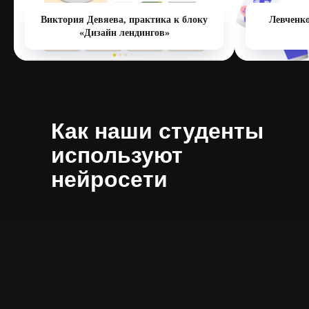
Виктория Девяева, практика к блоку
Левченко
«Дизайн лендингов»
Как наши студенты
используют
нейросети