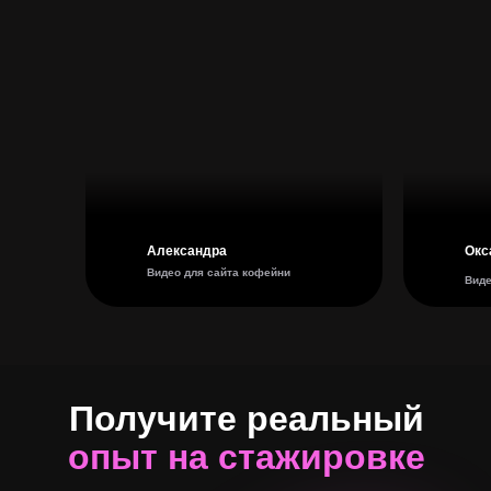
Александра
Окс
Видео для сайта кофейни
Виде
Получите реальный
опыт на стажировке