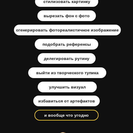
стилизовать картинку
вырезать фон с фото
сгенерировать фотореалистичное изображение
подобрать референсы
делегировать рутину
выйти из творческого тупика
улучшить визуал
избавиться от артефактов
и вообще что угодно