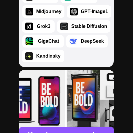
⠀⠀⠀Midjourney
⠀⠀⠀GPT-Image1
⠀⠀⠀Grok3
⠀⠀⠀Stable Diffusion
⠀⠀⠀GigaChat
⠀⠀⠀DeepSeek
⠀⠀⠀Kandinsky