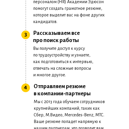
персоналом (HR) Академии Эдюсон
помогут создать грамотное резюме,
которое выделит вас на фоне других
кандидатов.
Рассказываем все
3
про поиск работы
Вы получите доступ к курсу
по трудоустройству и узнаете,
как подготовиться к интервью,
отвечать на сложные вопросы
и многое другое.
Отправляем резюме
4
в компании-партнеры
Программа полностью
Мы с 2013 года обучаем сотрудников
соответствует требованиям
крупнейших компаний, таких как
к тестировщикам в 2022
Сбер, М.Видео, Mercedes-Benz, МТС.
году
Ваше резюме попадет напрямую к
нашим партнерам, что позволит вам