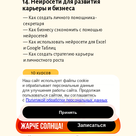
14. Нейросети для развития
карьеры и бизнеса
— Как создать личного помощника-
секретаря
— Как бизнесу сэкономить с помощью
нейросетей
— Как использовать нейросети для Excel
и Google Таблиц
— Как создать стратегию карьеры
и личностного роста
10 курсов
Наш сайт использует файлы cookie
и обрабатывает персональные данные
для улучшения работы сайта. Продолжая
пользоваться сайтом, вы соглашаетесь
15. Управление командой
с
Политикой обработки персональных данных
— Как составить стратегию найма
Принять
в компании
— Как разработать систему мотивации
Записаться
— Как поддерживать дисциплину
в команде