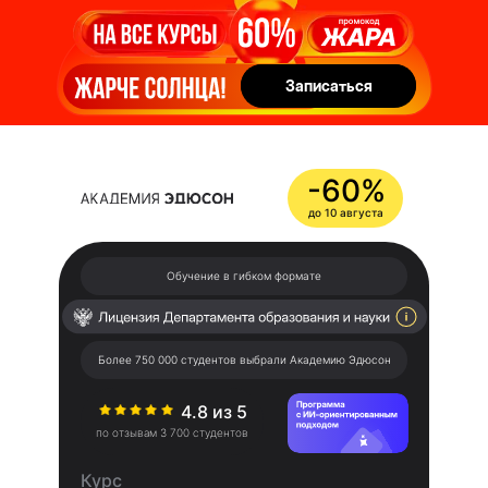
Записаться
Записаться
-60%
до 10 августа
Обучение в гибком формате
Более 750 000 студентов выбрали Академию Эдюсон
4.8 из 5
по отзывам 3 700 студентов
Курс