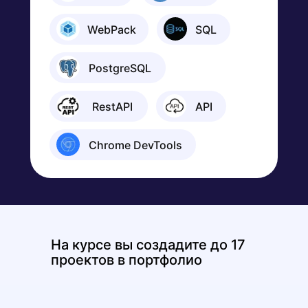
⠀⠀⠀WebPack
⠀⠀⠀SQL
⠀⠀⠀PostgreSQL
⠀⠀⠀ RestAPI
⠀⠀⠀API
⠀⠀⠀Chrome DevTools
На курсе вы создадите до 17
проектов в портфолио