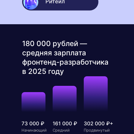
Банкинг
Ритейл
180 000 рублей —
средняя зарплата
фронтенд-разработчика
в 2025 году
73 000
₽
161 000
₽
302 000
₽+
Начинающий
Средний
Продвинутый