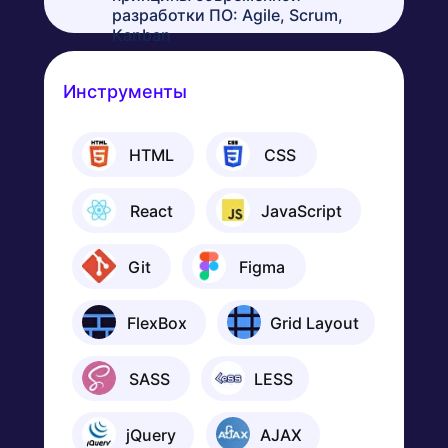
разработки ПО: Agile, Scrum,
Kanban
Инструменты
⠀⠀⠀HTML
⠀⠀⠀CSS
⠀⠀⠀React
⠀⠀⠀JavaScript
⠀⠀⠀Git
⠀⠀⠀Figma
⠀⠀⠀FlexBox
⠀⠀⠀Grid Layout
⠀⠀⠀SASS
⠀⠀⠀LESS
⠀⠀⠀jQuery
⠀⠀⠀AJAX