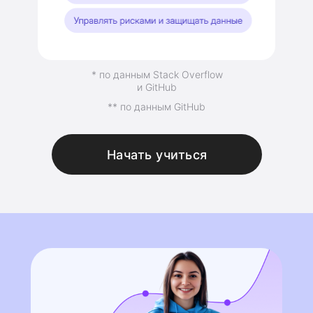
* по данным Stack Overflow
и GitHub
** по данным GitHub
Начать учиться