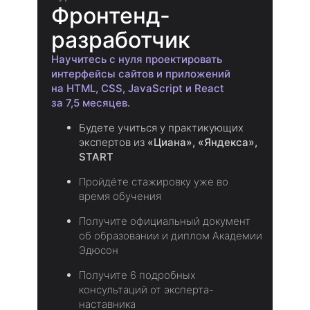
Фронтенд-
разработчик
Научитесь с нуля проектировать
интерфейсы сайтов и приложений
на HTML, CSS, JavaScript и React
за 7,5 месяцев.
Будете учиться у практикующих
экспертов из
«Циана», «Яндекса»,
START
Пройдёте стажировку уже во
время обучения
Получите официальный документ
об образовании и диплом Академии
Эдюсон
Получите 6 подробных
консультаций от эксперта-
наставника