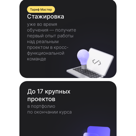
Тариф Мастер
Стажировка
уже во время
обучения — получите
первый опыт работы
над реальным
проектом в кросс-
функциональной
команде
До 17 крупных
проектов
в портфолио
по окончании курса