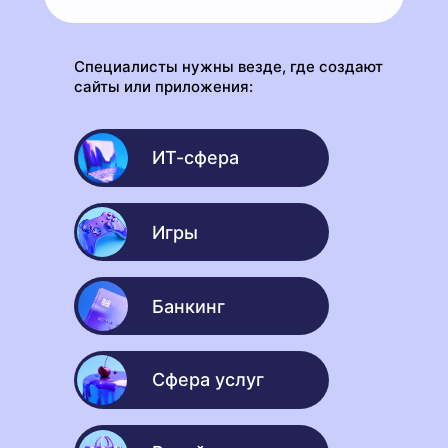
Специалисты нужны везде, где создают
сайты или приложения:
IT-сфера
ИТ-сфера
Сфера услуг
Игры
Гейминг
Банкинг
Ритейл
Сфера услуг