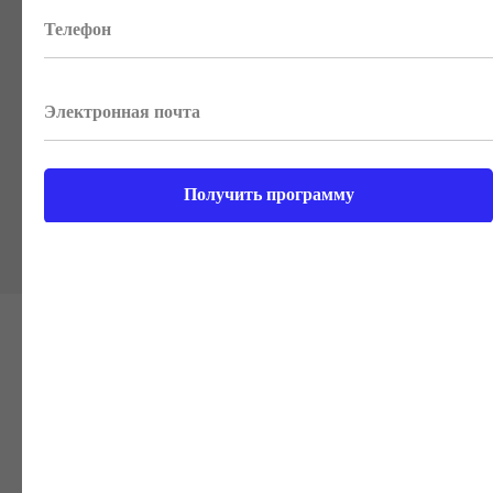
Оцените рентабельность активов,
собственного капитала
и показатели финансовой
устойчивости на примерах
отчетности компаний «Магнит»
и «РусАл»
Получить программу
Программа
обучения
254
интерактивных уроков
14
бизнес-кейса