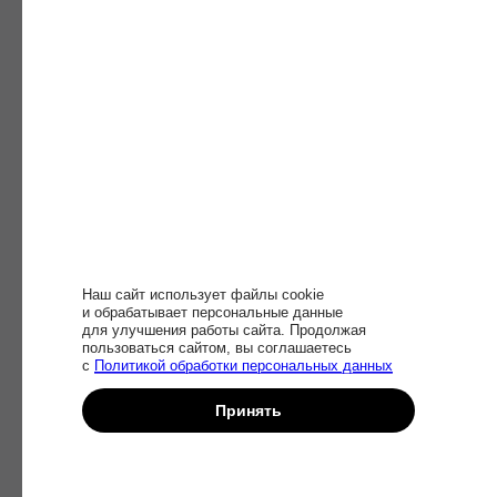
Оксана Дажун
Яро
Мал
Наш сайт использует файлы cookie
Основатель консалтинговой
и обрабатывает персональные данные
для улучшения работы сайта. Продолжая
компании «Dajun Consulting»
Работ
пользоваться сайтом, вы соглашаетесь
анализ
с
Политикой обработки персональных данных
«Рост
Принять