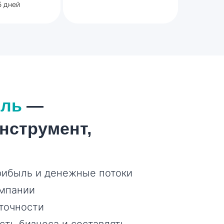
5 дней
ель
—
нструмент,
рибыль и денежные потоки
омпании
точности