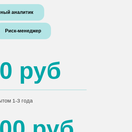
ный аналитик
Риск-менеджер
00 руб
ытом 1-3 года
000 руб