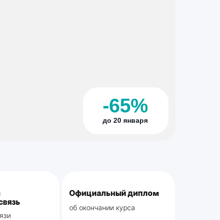
-65%
до 20 января
а
Официальный диплом
связь
об окончании курса
вязи