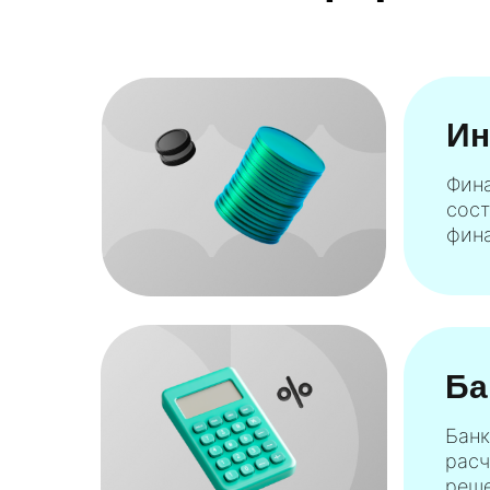
Ин
Фина
сост
фина
Ба
Банк
расч
реше