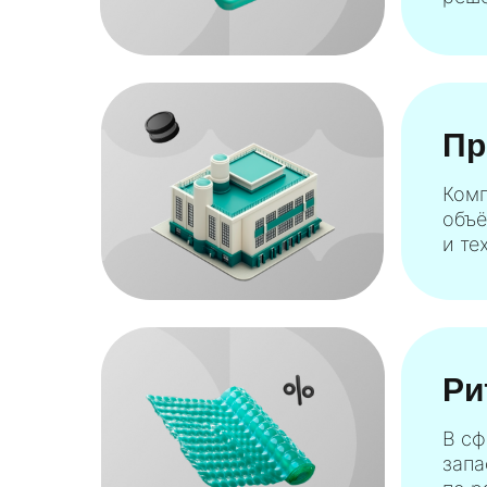
Пр
Комп
объё
и те
Ри
В сф
запа