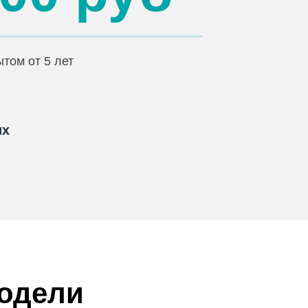
том от 5 лет
их
модели