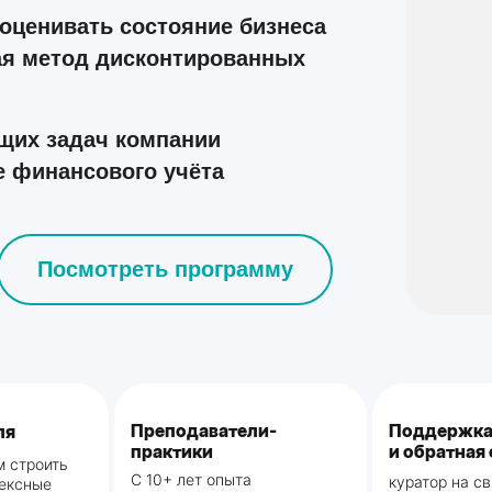
оценивать состояние бизнеса
ая метод дисконтированных
щих задач компании
е финансового учёта
Посмотреть программу
Преподаватели-
Поддержк
ля
практики
и обратная 
м строить
С 10+ лет опыта
куратор на с
лексные